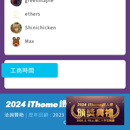
ethers
Shinichicken
Max
工商時間
洽詢贊助
|
歷年回顧 :
2023
/
2022
/
2021
Copyright © iThome