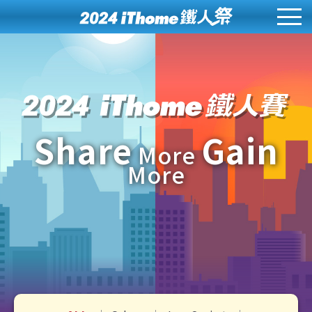
Share
Gain
More
More