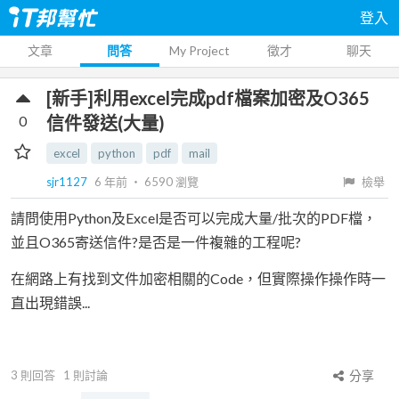
登入
文章
問答
My Project
徵才
聊天
[新手]利用excel完成pdf檔案加密及O365
0
信件發送(大量)
excel
python
pdf
mail
sjr1127
6 年前
‧
6590
瀏覽
檢舉
請問使用Python及Excel是否可以完成大量/批次的PDF檔，
並且O365寄送信件?是否是一件複雜的工程呢?
在網路上有找到文件加密相關的Code，但實際操作操作時一
直出現錯誤...
3
則回答
1
則討論
分享