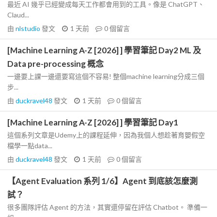
最近 AI 幾乎已經變成每天工作都會用到的工具。像是 ChatGPT、
Claud...
由
nlstudio
發文
1 天前
0
個留言
[Machine Learning A-Z [2026] ] 學習筆記 Day2 ML 及
Data pre-processing 概念
一邊要上課一邊還要寫這個不容易! 整個machine learning分成三個
步...
由
duckravel48
發文
1 天前
0
個留言
[Machine Learning A-Z [2026] ] 學習筆記 Day1
這個系列文章是Udemy上的課程延伸，因為我個人想趁著育嬰假空
檔學一點data...
由
duckravel48
發文
1 天前
0
個留言
【Agent Evaluation 系列 1/6】Agent 到底該怎麼測
試？
很多團隊評估 Agent 的方法，其實還停留在評估 Chatbot。 準備一