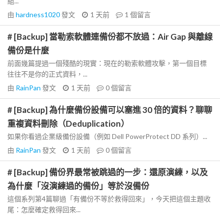
組...
由
hardness1020
發文
1 天前
1
個留言
# [Backup] 當勒索軟體連備份都不放過：Air Gap 與離線
備份是什麼
前面幾篇提過一個殘酷的現實：現在的勒索軟體攻擊，第一個目標
往往不是你的正式資料，...
由
RainPan
發文
1 天前
0
個留言
# [Backup] 為什麼備份設備可以塞進 30 倍的資料？聊聊
重複資料刪除（Deduplication）
如果你看過企業級備份設備（例如 Dell PowerProtect DD 系列）...
由
RainPan
發文
1 天前
0
個留言
# [Backup] 備份界最常被跳過的一步：還原演練，以及
為什麼「沒演練過的備份」等於沒備份
這個系列第4篇聊過「有備份不等於救得回來」，今天把這個主題收
尾：怎麼確定救得回來...