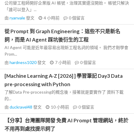
公司替工程師開好企業版 AI 帳號，治理其實還沒開始。 帳號只解決
「誰可以登入」...
由
ryanvale
發文
4 小時前
0
個留言
從 Prompt 到 Graph Engineering：這些不只是新名
詞，而是 AI Agent 踩坑後衍生的工程
AI Agent 可能是近年最容易出現新工程名詞的領域。 我們才剛學會
Prom...
由
hardness1020
發文
7 小時前
0
個留言
[Machine Learning A-Z [2026] ] 學習筆記 Day3 Data
pre-processing with Python
了解Data Pre-processing的概念後，接著就是要實作了 資料下載
的...
由
duckravel48
發文
10 小時前
0
個留言
【分享】台灣團隊開發 免費 AI Prompt 管理網站，終於
不用再到處找提示詞了