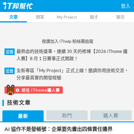
登入
文章
問答
My Project
徵才
聊天
按讚加入 iThelp 粉絲團追蹤
最熱血的技術盛事，連續 30 天的修煉【2026 iThome 鐵
公告
人賽】8 月 1 日賽事正式開啟！
全新專區「My Project」正式上線！邀請你用技術交流，
公告
分享最真實的開發經驗
前往 iThome鐵人賽
技術文章
熱門
鐵人賽
最新
AI 協作不是發帳號：企業要先畫出四條責任邊界