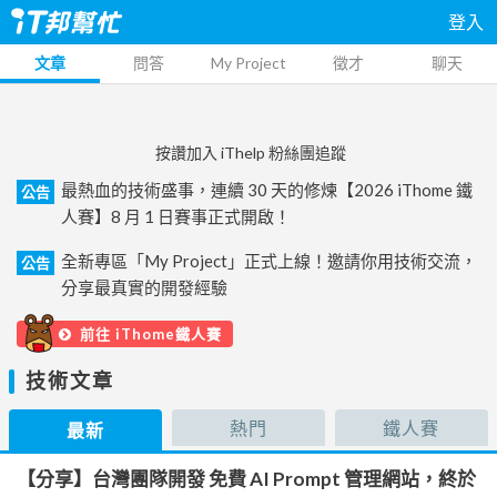
登入
文章
問答
My Project
徵才
聊天
按讚加入 iThelp 粉絲團追蹤
最熱血的技術盛事，連續 30 天的修煉【2026 iThome 鐵
公告
人賽】8 月 1 日賽事正式開啟！
全新專區「My Project」正式上線！邀請你用技術交流，
公告
分享最真實的開發經驗
前往 iThome鐵人賽
技術文章
熱門
鐵人賽
最新
【分享】台灣團隊開發 免費 AI Prompt 管理網站，終於