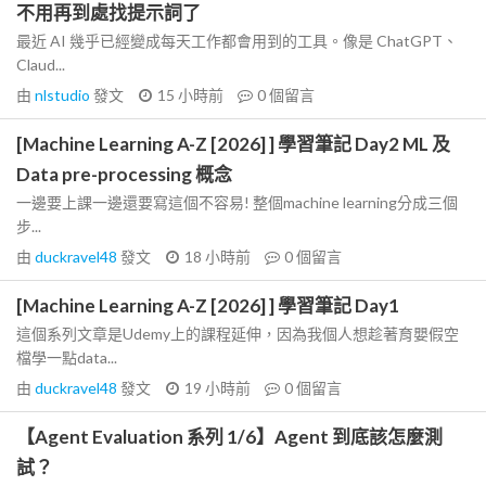
不用再到處找提示詞了
最近 AI 幾乎已經變成每天工作都會用到的工具。像是 ChatGPT、
Claud...
由
nlstudio
發文
15 小時前
0
個留言
[Machine Learning A-Z [2026] ] 學習筆記 Day2 ML 及
Data pre-processing 概念
一邊要上課一邊還要寫這個不容易! 整個machine learning分成三個
步...
由
duckravel48
發文
18 小時前
0
個留言
[Machine Learning A-Z [2026] ] 學習筆記 Day1
這個系列文章是Udemy上的課程延伸，因為我個人想趁著育嬰假空
檔學一點data...
由
duckravel48
發文
19 小時前
0
個留言
【Agent Evaluation 系列 1/6】Agent 到底該怎麼測
試？