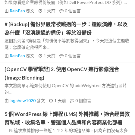
如果你看過企業級備份設備（例如 Dell PowerProtect DD 系列）...
由
RainPan
發文
1 天前
0
個留言
# [Backup] 備份界最常被跳過的一步：還原演練，以及
為什麼「沒演練過的備份」等於沒備份
這個系列第4篇聊過「有備份不等於救得回來」，今天把這個主題收
尾：怎麼確定救得回來...
由
RainPan
發文
1 天前
0
個留言
[OpenCV 學習筆記] 2. 使用 OpenCV 進行影像混合
(Image Blending)
本文將簡單示範如何使用 OpenCV 的 addWeighted 方法進行圖片
的...
由
logohow1020
發文
1 天前
0
個留言
5 個 WordPress 線上課程 (LMS) 外掛推薦，適合經營教
育私域、收集名單、營運個人品牌和內容商業化部署
📝 這次推薦排除一些近 1 至 2 年的新進品牌，因為它們沒有太多