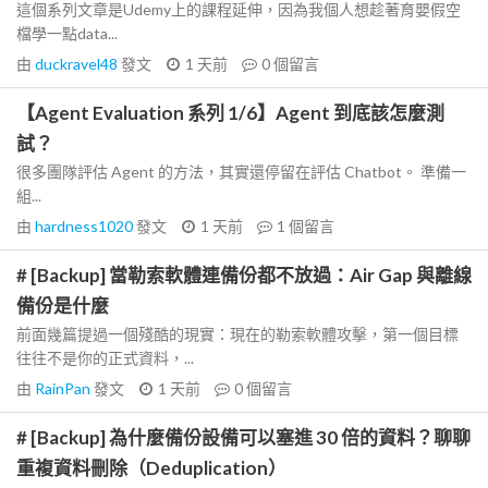
這個系列文章是Udemy上的課程延伸，因為我個人想趁著育嬰假空
檔學一點data...
由
duckravel48
發文
1 天前
0
個留言
【Agent Evaluation 系列 1/6】Agent 到底該怎麼測
試？
很多團隊評估 Agent 的方法，其實還停留在評估 Chatbot。 準備一
組...
由
hardness1020
發文
1 天前
1
個留言
# [Backup] 當勒索軟體連備份都不放過：Air Gap 與離線
備份是什麼
前面幾篇提過一個殘酷的現實：現在的勒索軟體攻擊，第一個目標
往往不是你的正式資料，...
由
RainPan
發文
1 天前
0
個留言
# [Backup] 為什麼備份設備可以塞進 30 倍的資料？聊聊
重複資料刪除（Deduplication）