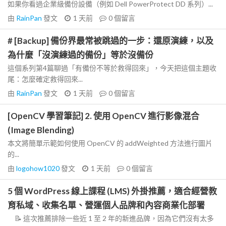
如果你看過企業級備份設備（例如 Dell PowerProtect DD 系列）...
由
RainPan
發文
1 天前
0
個留言
# [Backup] 備份界最常被跳過的一步：還原演練，以及
為什麼「沒演練過的備份」等於沒備份
這個系列第4篇聊過「有備份不等於救得回來」，今天把這個主題收
尾：怎麼確定救得回來...
由
RainPan
發文
1 天前
0
個留言
[OpenCV 學習筆記] 2. 使用 OpenCV 進行影像混合
(Image Blending)
本文將簡單示範如何使用 OpenCV 的 addWeighted 方法進行圖片
的...
由
logohow1020
發文
1 天前
0
個留言
5 個 WordPress 線上課程 (LMS) 外掛推薦，適合經營教
育私域、收集名單、營運個人品牌和內容商業化部署
📝 這次推薦排除一些近 1 至 2 年的新進品牌，因為它們沒有太多