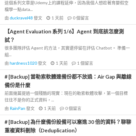
這個系列文章是Udemy上的課程延伸，因為我個人想趁著育嬰假空
檔學一點data...
由
duckravel48
發文
1 天前
0
個留言
【Agent Evaluation 系列 1/6】Agent 到底該怎麼測
試？
很多團隊評估 Agent 的方法，其實還停留在評估 Chatbot。 準備一
組...
由
hardness1020
發文
1 天前
1
個留言
# [Backup] 當勒索軟體連備份都不放過：Air Gap 與離線
備份是什麼
前面幾篇提過一個殘酷的現實：現在的勒索軟體攻擊，第一個目標
往往不是你的正式資料，...
由
RainPan
發文
1 天前
0
個留言
# [Backup] 為什麼備份設備可以塞進 30 倍的資料？聊聊
重複資料刪除（Deduplication）