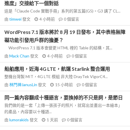
進度」交接給下一個對話
這是「Claude Code 實戰手冊」系列的第五篇(G5)。G3 講了 CL...
由
timwei
發文
4 小時前
0
個留言
WordPress 7.1 版本將於 8 月 19 日發布，其中表格無障
礙功能引發用戶群的擔憂？
WordPress 7.1 版本會變更 HTML 裡的 Table 的結構，其...
由
Mack Chan
發文
4 小時前
0
個留言
船舶應用，近海 4G LTE，航運 Starlink 整合運用
整機台灣製 MIT，4G LTE 模組 非大陸 DrayTek VigorC4...
由
林門神JanusLin
發文
15 小時前
0
個留言
同一篇內容翻成十種語言，要換掉的不只是詞，是節日
我們做的是一套「上傳一張孩子的照片，就寫出並畫出一本繪本」
的產品，內容要以十種語...
由
lumorakids
發文
1 天前
0
個留言