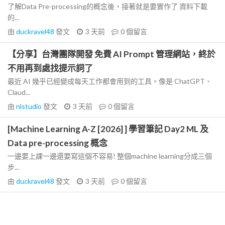
了解Data Pre-processing的概念後，接著就是要實作了 資料下載
的...
由
duckravel48
發文
3 天前
0
個留言
【分享】台灣團隊開發 免費 AI Prompt 管理網站，終於
不用再到處找提示詞了
最近 AI 幾乎已經變成每天工作都會用到的工具。像是 ChatGPT、
Claud...
由
nlstudio
發文
3 天前
0
個留言
[Machine Learning A-Z [2026] ] 學習筆記 Day2 ML 及
Data pre-processing 概念
一邊要上課一邊還要寫這個不容易! 整個machine learning分成三個
步...
由
duckravel48
發文
3 天前
0
個留言