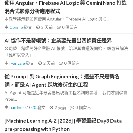
使用 Angular、Firebase AI Logic 與 Gemini Nano 打造
混合式影像分析應用程式
本教學將示範如何使用 Angular、Firebase AI Logic 與 G...
由
Connie
發文
2 天前
0
個留言
AI 協作不是發帳號：企業要先畫出四條責任邊界
公司替工程師開好企業版 AI 帳號，治理其實還沒開始。 帳號只解決
「誰可以登入」...
由
ryanvale
發文
2 天前
0
個留言
從 Prompt 到 Graph Engineering：這些不只是新名
詞，而是 AI Agent 踩坑後衍生的工程
AI Agent 可能是近年最容易出現新工程名詞的領域。 我們才剛學會
Prom...
由
hardness1020
發文
2 天前
0
個留言
[Machine Learning A-Z [2026] ] 學習筆記 Day3 Data
pre-processing with Python