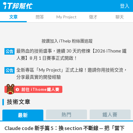
登入
文章
問答
My Project
徵才
聊天
按讚加入 iThelp 粉絲團追蹤
最熱血的技術盛事，連續 30 天的修煉【2026 iThome 鐵
公告
人賽】8 月 1 日賽事正式開啟！
全新專區「My Project」正式上線！邀請你用技術交流，
公告
分享最真實的開發經驗
前往 iThome鐵人賽
技術文章
熱門
鐵人賽
最新
Claude code 新手篇 5：換 section 不斷線 — 把「當下