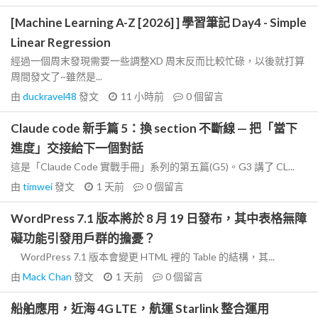
[Machine Learning A-Z [2026] ] 學習筆記 Day4 - Simple
Linear Regression
經過一個周末發現需要一些調整XD 周末反而比較忙碌，以後就打算
周間發文了~雖然是...
由
duckravel48
發文
11 小時前
0
個留言
Claude code 新手篇 5：換 section 不斷線 — 把「當下
進度」交接給下一個對話
這是「Claude Code 實戰手冊」系列的第五篇(G5)。G3 講了 CL...
由
timwei
發文
1 天前
0
個留言
WordPress 7.1 版本將於 8 月 19 日發布，其中表格無障
礙功能引發用戶群的擔憂？
WordPress 7.1 版本會變更 HTML 裡的 Table 的結構，其...
由
Mack Chan
發文
1 天前
0
個留言
船舶應用，近海 4G LTE，航運 Starlink 整合運用