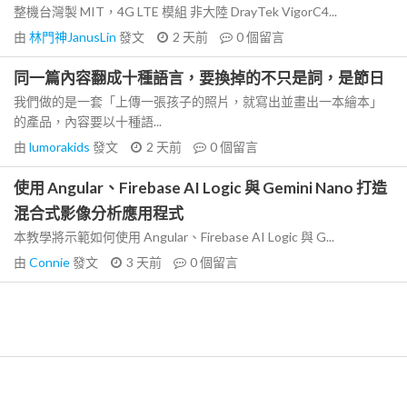
整機台灣製 MIT，4G LTE 模組 非大陸 DrayTek VigorC4...
由
林門神JanusLin
發文
2 天前
0
個留言
同一篇內容翻成十種語言，要換掉的不只是詞，是節日
我們做的是一套「上傳一張孩子的照片，就寫出並畫出一本繪本」
的產品，內容要以十種語...
由
lumorakids
發文
2 天前
0
個留言
使用 Angular、Firebase AI Logic 與 Gemini Nano 打造
混合式影像分析應用程式
本教學將示範如何使用 Angular、Firebase AI Logic 與 G...
由
Connie
發文
3 天前
0
個留言