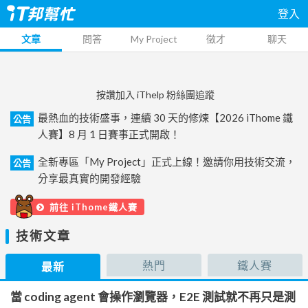
登入
文章
問答
My Project
徵才
聊天
按讚加入 iThelp 粉絲團追蹤
最熱血的技術盛事，連續 30 天的修煉【2026 iThome 鐵
公告
人賽】8 月 1 日賽事正式開啟！
全新專區「My Project」正式上線！邀請你用技術交流，
公告
分享最真實的開發經驗
前往 iThome鐵人賽
技術文章
熱門
鐵人賽
最新
當 coding agent 會操作瀏覽器，E2E 測試就不再只是測