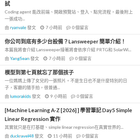
試
Coding agent 能改前端、開啟預覽站、登入、點完流程，最後附上
一張成功...
由
ryanvale
發文
7 小時前
0
個留言
你公司到底有多少台設備？Lansweeper 簡單介紹！
本篇我將會介紹 Lansweeper接著將會依序介紹 PRTG和 SolarWi...
由
YangSean
發文
7 小時前
0
個留言
模型到第七頁就忘了那個孩子
一位媽媽上傳了女兒的一張照片。不是生日也不是什麼特別的日
子，客廳的隨手拍，很普通...
由
lumorakids
發文
9 小時前
0
個留言
[Machine Learning A-Z [2026] ] 學習筆記 Day5 Simple
Linear Regression 實作
其實就只是在打基礎、simple linear regression在真實世界的...
由
duckravel48
發文
11 小時前
0
個留言