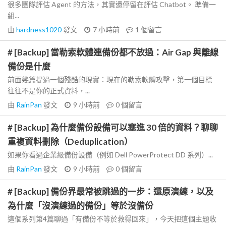
很多團隊評估 Agent 的方法，其實還停留在評估 Chatbot。 準備一
組...
由
hardness1020
發文
7 小時前
1
個留言
# [Backup] 當勒索軟體連備份都不放過：Air Gap 與離線
備份是什麼
前面幾篇提過一個殘酷的現實：現在的勒索軟體攻擊，第一個目標
往往不是你的正式資料，...
由
RainPan
發文
9 小時前
0
個留言
# [Backup] 為什麼備份設備可以塞進 30 倍的資料？聊聊
重複資料刪除（Deduplication）
如果你看過企業級備份設備（例如 Dell PowerProtect DD 系列）...
由
RainPan
發文
9 小時前
0
個留言
# [Backup] 備份界最常被跳過的一步：還原演練，以及
為什麼「沒演練過的備份」等於沒備份
這個系列第4篇聊過「有備份不等於救得回來」，今天把這個主題收