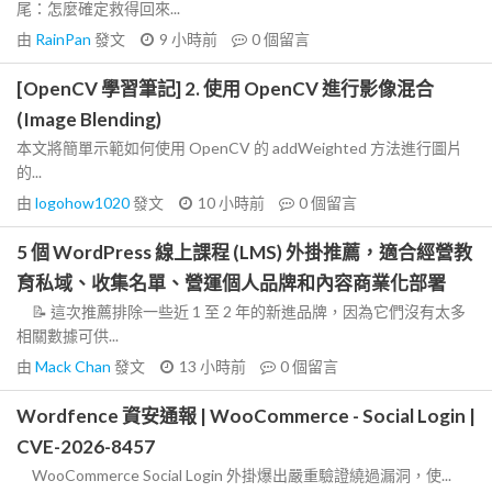
尾：怎麼確定救得回來...
由
RainPan
發文
9 小時前
0
個留言
[OpenCV 學習筆記] 2. 使用 OpenCV 進行影像混合
(Image Blending)
本文將簡單示範如何使用 OpenCV 的 addWeighted 方法進行圖片
的...
由
logohow1020
發文
10 小時前
0
個留言
5 個 WordPress 線上課程 (LMS) 外掛推薦，適合經營教
育私域、收集名單、營運個人品牌和內容商業化部署
📝 這次推薦排除一些近 1 至 2 年的新進品牌，因為它們沒有太多
相關數據可供...
由
Mack Chan
發文
13 小時前
0
個留言
Wordfence 資安通報 | WooCommerce - Social Login |
CVE-2026-8457
WooCommerce Social Login 外掛爆出嚴重驗證繞過漏洞，使...