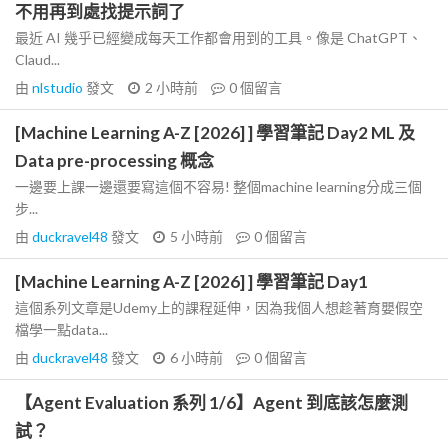
不用再到處找提示詞了
最近 AI 幾乎已經變成每天工作都會用到的工具。像是 ChatGPT、
Claud...
由
nlstudio
發文
2 小時前
0
個留言
[Machine Learning A-Z [2026] ] 學習筆記 Day2 ML 及
Data pre-processing 概念
一邊要上課一邊還要寫這個不容易! 整個machine learning分成三個
步...
由
duckravel48
發文
5 小時前
0
個留言
[Machine Learning A-Z [2026] ] 學習筆記 Day1
這個系列文章是Udemy上的課程延伸，因為我個人想趁著育嬰假空
檔學一點data...
由
duckravel48
發文
6 小時前
0
個留言
【Agent Evaluation 系列 1/6】Agent 到底該怎麼測
試？