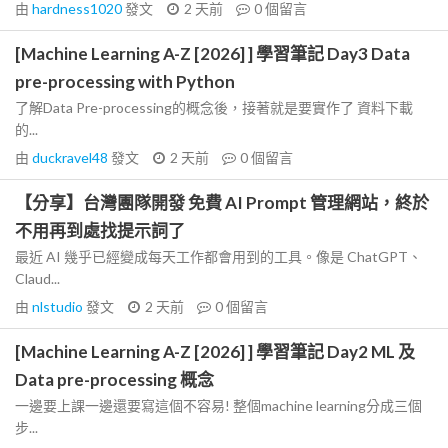
由
hardness1020
發文
2 天前
0
個留言
[Machine Learning A-Z [2026] ] 學習筆記 Day3 Data
pre-processing with Python
了解Data Pre-processing的概念後，接著就是要實作了 資料下載
的...
由
duckravel48
發文
2 天前
0
個留言
【分享】台灣團隊開發 免費 AI Prompt 管理網站，終於
不用再到處找提示詞了
最近 AI 幾乎已經變成每天工作都會用到的工具。像是 ChatGPT、
Claud...
由
nlstudio
發文
2 天前
0
個留言
[Machine Learning A-Z [2026] ] 學習筆記 Day2 ML 及
Data pre-processing 概念
一邊要上課一邊還要寫這個不容易! 整個machine learning分成三個
步...