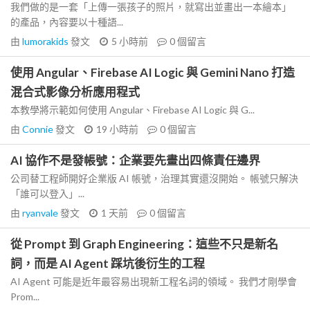
我們做的是一套「上傳一張孩子的照片，就寫出並畫出一本繪本」
的產品，內容要以十種語...
由
lumorakids
發文
5 小時前
0
個留言
使用 Angular、Firebase AI Logic 與 Gemini Nano 打造
混合式影像分析應用程式
本教學將示範如何使用 Angular、Firebase AI Logic 與 G...
由
Connie
發文
19 小時前
0
個留言
AI 協作不是發帳號：企業要先畫出四條責任邊界
公司替工程師開好企業版 AI 帳號，治理其實還沒開始。 帳號只解決
「誰可以登入」...
由
ryanvale
發文
1 天前
0
個留言
從 Prompt 到 Graph Engineering：這些不只是新名
詞，而是 AI Agent 踩坑後衍生的工程
AI Agent 可能是近年最容易出現新工程名詞的領域。 我們才剛學會
Prom...