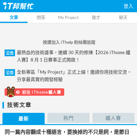
登入
文章
問答
My Project
徵才
聊天
按讚加入 iThelp 粉絲團追蹤
最熱血的技術盛事，連續 30 天的修煉【2026 iThome 鐵
公告
人賽】8 月 1 日賽事正式開啟！
全新專區「My Project」正式上線！邀請你用技術交流，
公告
分享最真實的開發經驗
前往 iThome鐵人賽
技術文章
熱門
鐵人賽
最新
同一篇內容翻成十種語言，要換掉的不只是詞，是節日