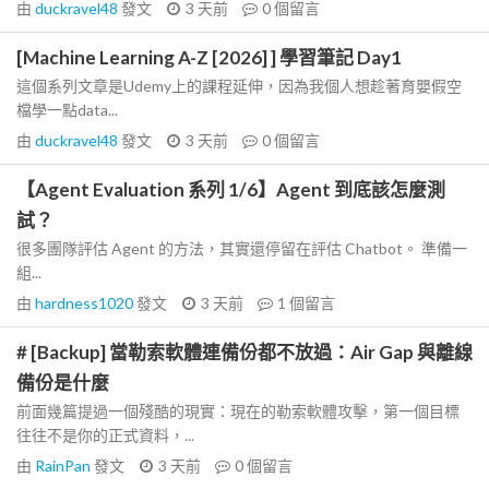
由
duckravel48
發文
3 天前
0
個留言
[Machine Learning A-Z [2026] ] 學習筆記 Day1
這個系列文章是Udemy上的課程延伸，因為我個人想趁著育嬰假空
檔學一點data...
由
duckravel48
發文
3 天前
0
個留言
【Agent Evaluation 系列 1/6】Agent 到底該怎麼測
試？
很多團隊評估 Agent 的方法，其實還停留在評估 Chatbot。 準備一
組...
由
hardness1020
發文
3 天前
1
個留言
# [Backup] 當勒索軟體連備份都不放過：Air Gap 與離線
備份是什麼
前面幾篇提過一個殘酷的現實：現在的勒索軟體攻擊，第一個目標
往往不是你的正式資料，...
由
RainPan
發文
3 天前
0
個留言