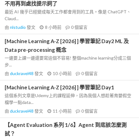
不用再到處找提示詞了
最近 AI 幾乎已經變成每天工作都會用到的工具。像是 ChatGPT、
Claud...
由
nlstudio
發文
8 小時前
0
個留言
[Machine Learning A-Z [2026] ] 學習筆記 Day2 ML 及
Data pre-processing 概念
一邊要上課一邊還要寫這個不容易! 整個machine learning分成三個
步...
由
duckravel48
發文
10 小時前
0
個留言
[Machine Learning A-Z [2026] ] 學習筆記 Day1
這個系列文章是Udemy上的課程延伸，因為我個人想趁著育嬰假空
檔學一點data...
由
duckravel48
發文
11 小時前
0
個留言
【Agent Evaluation 系列 1/6】Agent 到底該怎麼測
試？