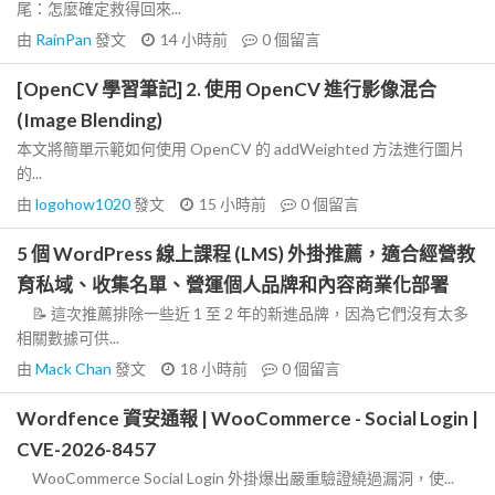
尾：怎麼確定救得回來...
由
RainPan
發文
14 小時前
0
個留言
[OpenCV 學習筆記] 2. 使用 OpenCV 進行影像混合
(Image Blending)
本文將簡單示範如何使用 OpenCV 的 addWeighted 方法進行圖片
的...
由
logohow1020
發文
15 小時前
0
個留言
5 個 WordPress 線上課程 (LMS) 外掛推薦，適合經營教
育私域、收集名單、營運個人品牌和內容商業化部署
📝 這次推薦排除一些近 1 至 2 年的新進品牌，因為它們沒有太多
相關數據可供...
由
Mack Chan
發文
18 小時前
0
個留言
Wordfence 資安通報 | WooCommerce - Social Login |
CVE-2026-8457
WooCommerce Social Login 外掛爆出嚴重驗證繞過漏洞，使...