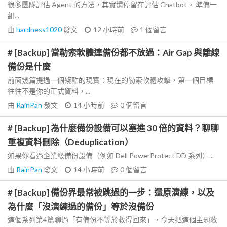
很多團隊評估 Agent 的方法，其實還停留在評估 Chatbot。 準備一
組...
由
hardness1020
發文
12 小時前
1
個留言
# [Backup] 當勒索軟體連備份都不放過：Air Gap 與離線
備份是什麼
前面幾篇提過一個殘酷的現實：現在的勒索軟體攻擊，第一個目標
往往不是你的正式資料，...
由
RainPan
發文
14 小時前
0
個留言
# [Backup] 為什麼備份設備可以塞進 30 倍的資料？聊聊
重複資料刪除（Deduplication）
如果你看過企業級備份設備（例如 Dell PowerProtect DD 系列）...
由
RainPan
發文
14 小時前
0
個留言
# [Backup] 備份界最常被跳過的一步：還原演練，以及
為什麼「沒演練過的備份」等於沒備份
這個系列第4篇聊過「有備份不等於救得回來」，今天把這個主題收