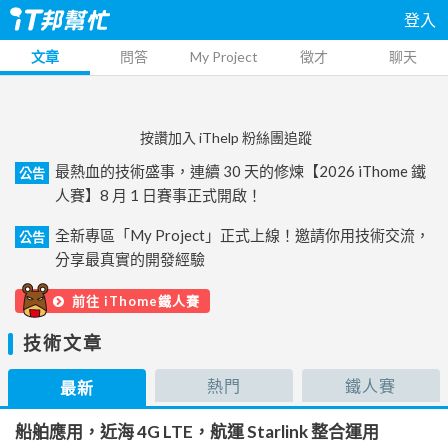
登入
文章
問答
My Project
徵才
聊天
按讚加入 iThelp 粉絲團追蹤
最熱血的技術盛事，連續 30 天的修煉【2026 iThome 鐵
公告
人賽】8 月 1 日賽事正式開啟！
全新專區「My Project」正式上線！邀請你用技術交流，
公告
分享最真實的開發經驗
前往 iThome鐵人賽
技術文章
熱門
鐵人賽
最新
船舶應用，近海 4G LTE，航運 Starlink 整合運用