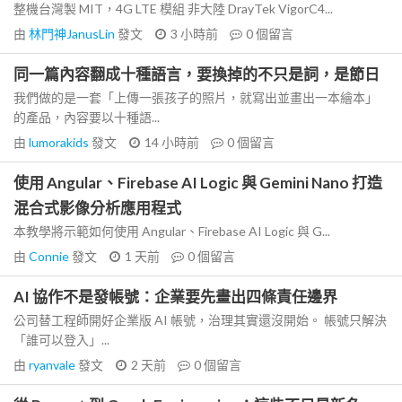
整機台灣製 MIT，4G LTE 模組 非大陸 DrayTek VigorC4...
由
林門神JanusLin
發文
3 小時前
0
個留言
同一篇內容翻成十種語言，要換掉的不只是詞，是節日
我們做的是一套「上傳一張孩子的照片，就寫出並畫出一本繪本」
的產品，內容要以十種語...
由
lumorakids
發文
14 小時前
0
個留言
使用 Angular、Firebase AI Logic 與 Gemini Nano 打造
混合式影像分析應用程式
本教學將示範如何使用 Angular、Firebase AI Logic 與 G...
由
Connie
發文
1 天前
0
個留言
AI 協作不是發帳號：企業要先畫出四條責任邊界
公司替工程師開好企業版 AI 帳號，治理其實還沒開始。 帳號只解決
「誰可以登入」...
由
ryanvale
發文
2 天前
0
個留言