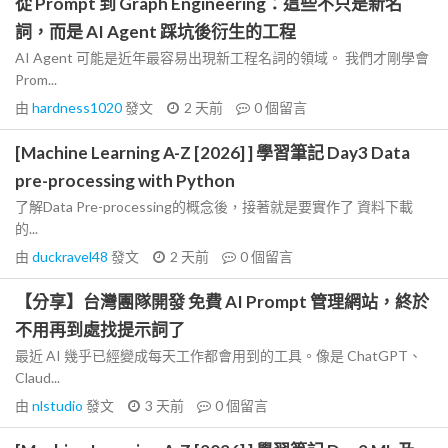
從 Prompt 到 Graph Engineering：這些不只是新名
詞，而是 AI Agent 踩坑後衍生的工程
AI Agent 可能是近年最容易出現新工程名詞的領域。 我們才剛學會
Prom...
由
hardness1020
發文
2 天前
0
個留言
[Machine Learning A-Z [2026] ] 學習筆記 Day3 Data
pre-processing with Python
了解Data Pre-processing的概念後，接著就是要實作了 資料下載
的...
由
duckravel48
發文
2 天前
0
個留言
【分享】台灣團隊開發 免費 AI Prompt 管理網站，終於
不用再到處找提示詞了
最近 AI 幾乎已經變成每天工作都會用到的工具。像是 ChatGPT、
Claud...
由
nlstudio
發文
3 天前
0
個留言