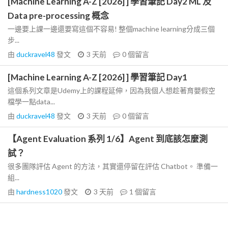
[Machine Learning A-Z [2026] ] 學習筆記 Day2 ML 及
Data pre-processing 概念
一邊要上課一邊還要寫這個不容易! 整個machine learning分成三個
步...
由
duckravel48
發文
3 天前
0
個留言
[Machine Learning A-Z [2026] ] 學習筆記 Day1
這個系列文章是Udemy上的課程延伸，因為我個人想趁著育嬰假空
檔學一點data...
由
duckravel48
發文
3 天前
0
個留言
【Agent Evaluation 系列 1/6】Agent 到底該怎麼測
試？
很多團隊評估 Agent 的方法，其實還停留在評估 Chatbot。 準備一
組...
由
hardness1020
發文
3 天前
1
個留言