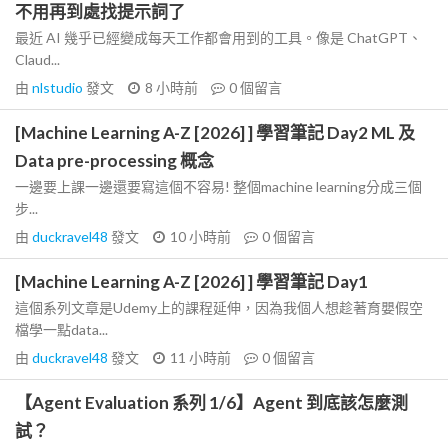
不用再到處找提示詞了
最近 AI 幾乎已經變成每天工作都會用到的工具。像是 ChatGPT、
Claud...
由
nlstudio
發文
8 小時前
0
個留言
[Machine Learning A-Z [2026] ] 學習筆記 Day2 ML 及
Data pre-processing 概念
一邊要上課一邊還要寫這個不容易! 整個machine learning分成三個
步...
由
duckravel48
發文
10 小時前
0
個留言
[Machine Learning A-Z [2026] ] 學習筆記 Day1
這個系列文章是Udemy上的課程延伸，因為我個人想趁著育嬰假空
檔學一點data...
由
duckravel48
發文
11 小時前
0
個留言
【Agent Evaluation 系列 1/6】Agent 到底該怎麼測
試？