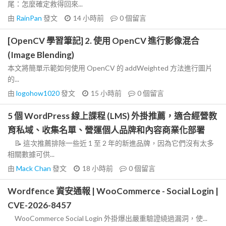
尾：怎麼確定救得回來...
由
RainPan
發文
14 小時前
0
個留言
[OpenCV 學習筆記] 2. 使用 OpenCV 進行影像混合
(Image Blending)
本文將簡單示範如何使用 OpenCV 的 addWeighted 方法進行圖片
的...
由
logohow1020
發文
15 小時前
0
個留言
5 個 WordPress 線上課程 (LMS) 外掛推薦，適合經營教
育私域、收集名單、營運個人品牌和內容商業化部署
📝 這次推薦排除一些近 1 至 2 年的新進品牌，因為它們沒有太多
相關數據可供...
由
Mack Chan
發文
18 小時前
0
個留言
Wordfence 資安通報 | WooCommerce - Social Login |
CVE-2026-8457
WooCommerce Social Login 外掛爆出嚴重驗證繞過漏洞，使...