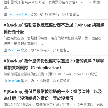
很多團隊評估 Agent 的方法，其實還停留在評估 Chatbot。 準備一
組...
由
hardness1020
發文
12 小時前
1
個留言
# [Backup] 當勒索軟體連備份都不放過：Air Gap 與離線
備份是什麼
前面幾篇提過一個殘酷的現實：現在的勒索軟體攻擊，第一個目標
往往不是你的正式資料，...
由
RainPan
發文
14 小時前
0
個留言
# [Backup] 為什麼備份設備可以塞進 30 倍的資料？聊聊
重複資料刪除（Deduplication）
如果你看過企業級備份設備（例如 Dell PowerProtect DD 系列）...
由
RainPan
發文
14 小時前
0
個留言
# [Backup] 備份界最常被跳過的一步：還原演練，以及
為什麼「沒演練過的備份」等於沒備份
這個系列第4篇聊過「有備份不等於救得回來」，今天把這個主題收