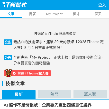
登入
文章
問答
My Project
徵才
聊天
按讚加入 iThelp 粉絲團追蹤
最熱血的技術盛事，連續 30 天的修煉【2026 iThome 鐵
公告
人賽】8 月 1 日賽事正式開啟！
全新專區「My Project」正式上線！邀請你用技術交流，
公告
分享最真實的開發經驗
前往 iThome鐵人賽
技術文章
熱門
鐵人賽
最新
AI 協作不是發帳號：企業要先畫出四條責任邊界