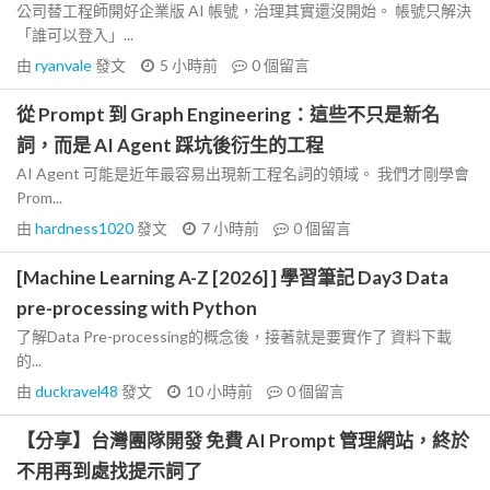
公司替工程師開好企業版 AI 帳號，治理其實還沒開始。 帳號只解決
「誰可以登入」...
由
ryanvale
發文
5 小時前
0
個留言
從 Prompt 到 Graph Engineering：這些不只是新名
詞，而是 AI Agent 踩坑後衍生的工程
AI Agent 可能是近年最容易出現新工程名詞的領域。 我們才剛學會
Prom...
由
hardness1020
發文
7 小時前
0
個留言
[Machine Learning A-Z [2026] ] 學習筆記 Day3 Data
pre-processing with Python
了解Data Pre-processing的概念後，接著就是要實作了 資料下載
的...
由
duckravel48
發文
10 小時前
0
個留言
【分享】台灣團隊開發 免費 AI Prompt 管理網站，終於
不用再到處找提示詞了