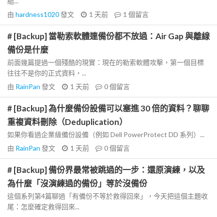
組...
由
hardness1020
發文
1 天前
1
個留言
# [Backup] 當勒索軟體連備份都不放過：Air Gap 與離線
備份是什麼
前面幾篇提過一個殘酷的現實：現在的勒索軟體攻擊，第一個目標
往往不是你的正式資料，...
由
RainPan
發文
1 天前
0
個留言
# [Backup] 為什麼備份設備可以塞進 30 倍的資料？聊聊
重複資料刪除（Deduplication）
如果你看過企業級備份設備（例如 Dell PowerProtect DD 系列）...
由
RainPan
發文
1 天前
0
個留言
# [Backup] 備份界最常被跳過的一步：還原演練，以及
為什麼「沒演練過的備份」等於沒備份
這個系列第4篇聊過「有備份不等於救得回來」，今天把這個主題收
尾：怎麼確定救得回來...