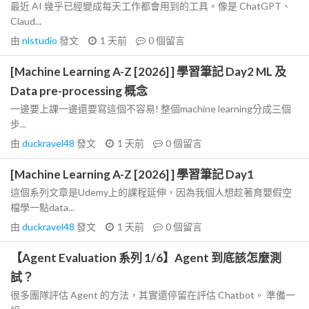
最近 AI 幾乎已經變成每天工作都會用到的工具。像是 ChatGPT、
Claud...
由
nlstudio
發文
1 天前
0
個留言
[Machine Learning A-Z [2026] ] 學習筆記 Day2 ML 及
Data pre-processing 概念
一邊要上課一邊還要寫這個不容易! 整個machine learning分成三個
步...
由
duckravel48
發文
1 天前
0
個留言
[Machine Learning A-Z [2026] ] 學習筆記 Day1
這個系列文章是Udemy上的課程延伸，因為我個人想趁著育嬰假空
檔學一點data...
由
duckravel48
發文
1 天前
0
個留言
【Agent Evaluation 系列 1/6】Agent 到底該怎麼測
試？
很多團隊評估 Agent 的方法，其實還停留在評估 Chatbot。 準備一