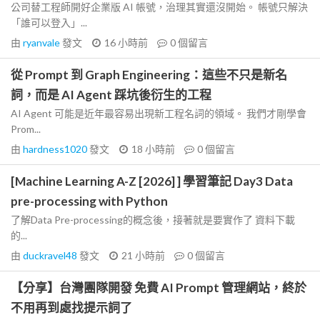
公司替工程師開好企業版 AI 帳號，治理其實還沒開始。 帳號只解決
「誰可以登入」...
由
ryanvale
發文
16 小時前
0
個留言
從 Prompt 到 Graph Engineering：這些不只是新名
詞，而是 AI Agent 踩坑後衍生的工程
AI Agent 可能是近年最容易出現新工程名詞的領域。 我們才剛學會
Prom...
由
hardness1020
發文
18 小時前
0
個留言
[Machine Learning A-Z [2026] ] 學習筆記 Day3 Data
pre-processing with Python
了解Data Pre-processing的概念後，接著就是要實作了 資料下載
的...
由
duckravel48
發文
21 小時前
0
個留言
【分享】台灣團隊開發 免費 AI Prompt 管理網站，終於
不用再到處找提示詞了