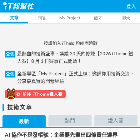
登入
文章
問答
My Project
徵才
聊天
按讚加入 iThelp 粉絲團追蹤
最熱血的技術盛事，連續 30 天的修煉【2026 iThome 鐵
公告
人賽】8 月 1 日賽事正式開啟！
全新專區「My Project」正式上線！邀請你用技術交流，
公告
分享最真實的開發經驗
前往 iThome鐵人賽
技術文章
熱門
鐵人賽
最新
AI 協作不是發帳號：企業要先畫出四條責任邊界