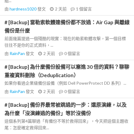
組...
由
hardness1020
發文
2 天前
1
個留言
# [Backup] 當勒索軟體連備份都不放過：Air Gap 與離線
備份是什麼
前面幾篇提過一個殘酷的現實：現在的勒索軟體攻擊，第一個目標
往往不是你的正式資料，...
由
RainPan
發文
2 天前
0
個留言
# [Backup] 為什麼備份設備可以塞進 30 倍的資料？聊聊
重複資料刪除（Deduplication）
如果你看過企業級備份設備（例如 Dell PowerProtect DD 系列）...
由
RainPan
發文
2 天前
0
個留言
# [Backup] 備份界最常被跳過的一步：還原演練，以及
為什麼「沒演練過的備份」等於沒備份
這個系列第4篇聊過「有備份不等於救得回來」，今天把這個主題收
尾：怎麼確定救得回來...