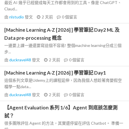
最近 AI 幾乎已經變成每天工作都會用到的工具。像是 ChatGPT、
Claud...
由
nlstudio
發文
2 天前
0
個留言
[Machine Learning A-Z [2026] ] 學習筆記 Day2 ML 及
Data pre-processing 概念
一邊要上課一邊還要寫這個不容易! 整個machine learning分成三個
步...
由
duckravel48
發文
2 天前
0
個留言
[Machine Learning A-Z [2026] ] 學習筆記 Day1
這個系列文章是Udemy上的課程延伸，因為我個人想趁著育嬰假空
檔學一點data...
由
duckravel48
發文
2 天前
0
個留言
【Agent Evaluation 系列 1/6】Agent 到底該怎麼測
試？
很多團隊評估 Agent 的方法，其實還停留在評估 Chatbot。 準備一