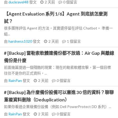
由
duckravel48
發文
2 天前
0
個留言
【Agent Evaluation 系列 1/6】Agent 到底該怎麼測
試？
很多團隊評估 Agent 的方法，其實還停留在評估 Chatbot。 準備一
組...
由
hardness1020
發文
2 天前
1
個留言
# [Backup] 當勒索軟體連備份都不放過：Air Gap 與離線
備份是什麼
前面幾篇提過一個殘酷的現實：現在的勒索軟體攻擊，第一個目標
往往不是你的正式資料，...
由
RainPan
發文
2 天前
0
個留言
# [Backup] 為什麼備份設備可以塞進 30 倍的資料？聊聊
重複資料刪除（Deduplication）
如果你看過企業級備份設備（例如 Dell PowerProtect DD 系列）...
由
RainPan
發文
2 天前
0
個留言