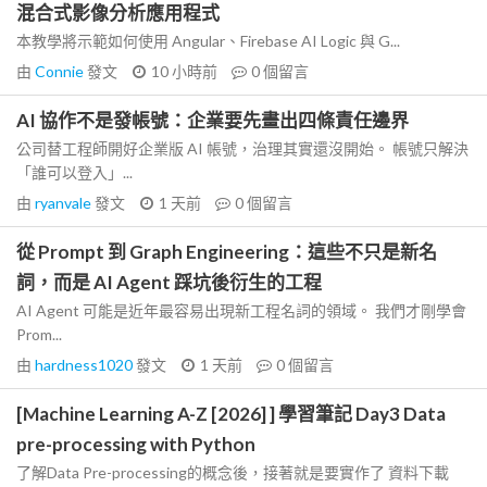
混合式影像分析應用程式
本教學將示範如何使用 Angular、Firebase AI Logic 與 G...
由
Connie
發文
10 小時前
0
個留言
AI 協作不是發帳號：企業要先畫出四條責任邊界
公司替工程師開好企業版 AI 帳號，治理其實還沒開始。 帳號只解決
「誰可以登入」...
由
ryanvale
發文
1 天前
0
個留言
從 Prompt 到 Graph Engineering：這些不只是新名
詞，而是 AI Agent 踩坑後衍生的工程
AI Agent 可能是近年最容易出現新工程名詞的領域。 我們才剛學會
Prom...
由
hardness1020
發文
1 天前
0
個留言
[Machine Learning A-Z [2026] ] 學習筆記 Day3 Data
pre-processing with Python
了解Data Pre-processing的概念後，接著就是要實作了 資料下載