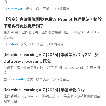
的...
由
duckravel48
發文
1 天前
0
個留言
【分享】台灣團隊開發 免費 AI Prompt 管理網站，終於
不用再到處找提示詞了
最近 AI 幾乎已經變成每天工作都會用到的工具。像是 ChatGPT、
Claud...
由
nlstudio
發文
2 天前
0
個留言
[Machine Learning A-Z [2026] ] 學習筆記 Day2 ML 及
Data pre-processing 概念
一邊要上課一邊還要寫這個不容易! 整個machine learning分成三個
步...
由
duckravel48
發文
2 天前
0
個留言
[Machine Learning A-Z [2026] ] 學習筆記 Day1
這個系列文章是Udemy上的課程延伸，因為我個人想趁著育嬰假空
檔學一點data...