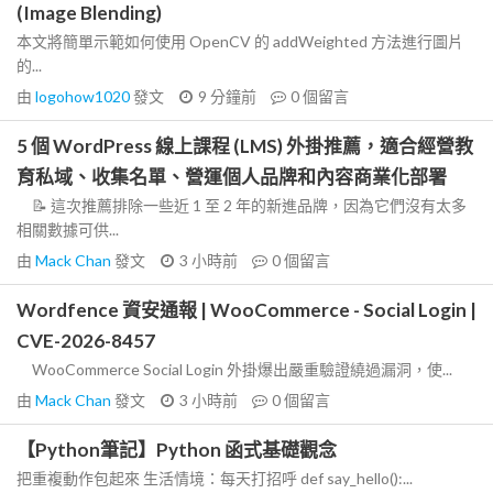
(Image Blending)
本文將簡單示範如何使用 OpenCV 的 addWeighted 方法進行圖片
的...
由
logohow1020
發文
9 分鐘前
0
個留言
5 個 WordPress 線上課程 (LMS) 外掛推薦，適合經營教
育私域、收集名單、營運個人品牌和內容商業化部署
📝 這次推薦排除一些近 1 至 2 年的新進品牌，因為它們沒有太多
相關數據可供...
由
Mack Chan
發文
3 小時前
0
個留言
Wordfence 資安通報 | WooCommerce - Social Login |
CVE-2026-8457
WooCommerce Social Login 外掛爆出嚴重驗證繞過漏洞，使...
由
Mack Chan
發文
3 小時前
0
個留言
【Python筆記】Python 函式基礎觀念
把重複動作包起來 生活情境：每天打招呼 def say_hello():...