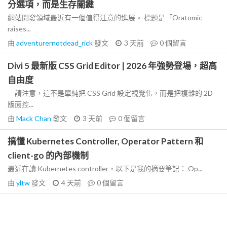
分選項，而是生存關鍵
網站開發領域最近有一個值得注意的進展。 標題是「Oratomic
raises...
由
adventurernotdead_rick
發文
3 天前
0
個留言
Divi 5 最新版 CSS Grid Editor | 2026 年強勢登場，超高
自由度
請注意，這不是單純把 CSS Grid 設定視覺化，而是把複雜的 2D
版面控...
由
Mack Chan
發文
3 天前
0
個留言
搞懂 Kubernetes Controller, Operator Pattern 和
client-go 的內部機制
最近在讀 Kubernetes controller，以下是我的摘要筆記： Op...
由
yltw
發文
4 天前
0
個留言