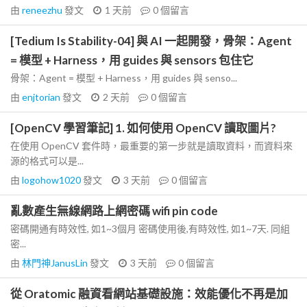
由
reneezhu
發文
1 天前
0
個留言
[Tedium Is Stability-04] 與 AI 一起開發，骨架：Agent
= 模型 + Harness，用 guides 與 sensors 包住它
骨架：Agent = 模型 + Harness，用 guides 與 senso...
由
enjtorian
發文
2 天前
0
個留言
[OpenCV 學習筆記] 1. 如何使用 OpenCV 讀取圖片?
在使用 OpenCV 套件時，最重要的第一步就是讀取資料，而資料來
源的格式可以是...
由
logohow1020
發文
3 天前
0
個留言
亂數產生無線網路上網密碼 wifi pin code
密碼開通有時效性, 如1~3個月 密碼使用後,有時效性, 如1~7天. 同組
密...
由
林門神JanusLin
發文
3 天前
0
個留言
從 Oratomic 融資看網站基礎設施：效能優化不再是加