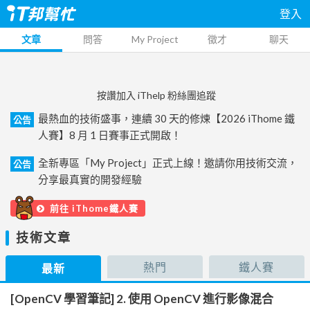
登入
文章
問答
My Project
徵才
聊天
按讚加入 iThelp 粉絲團追蹤
最熱血的技術盛事，連續 30 天的修煉【2026 iThome 鐵
公告
人賽】8 月 1 日賽事正式開啟！
全新專區「My Project」正式上線！邀請你用技術交流，
公告
分享最真實的開發經驗
前往 iThome鐵人賽
技術文章
熱門
鐵人賽
最新
[OpenCV 學習筆記] 2. 使用 OpenCV 進行影像混合