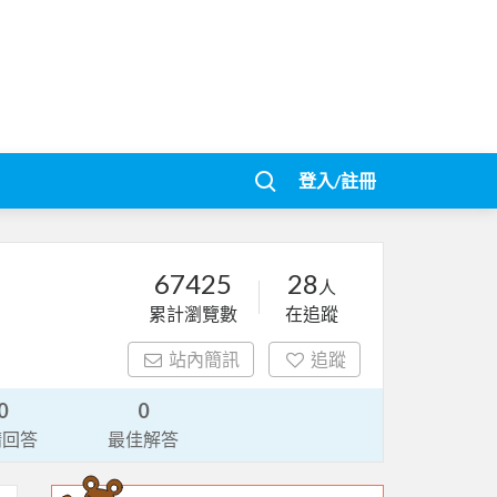
登入/註冊
67425
28
人
累計瀏覽數
在追蹤
站內簡訊
追蹤
0
0
請回答
最佳解答