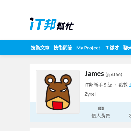
技術文章
技術問答
My Project
iT 徵才
聊
James
(jlptf66)
iT邦新手 5 級 ‧ 點數
Zyxel
個人背景