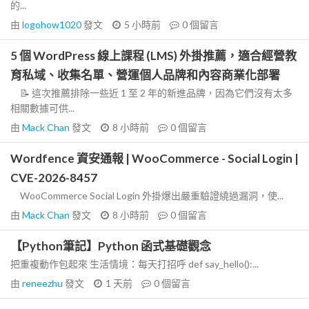
的...
由
logohow1020
發文
5 小時前
0
個留言
5 個 WordPress 線上課程 (LMS) 外掛推薦，適合經營教
育私域、收集名單、營運個人品牌和內容商業化部署
📝 這次推薦排除一些近 1 至 2 年的新進品牌，因為它們沒有太多
相關數據可供...
由
Mack Chan
發文
8 小時前
0
個留言
Wordfence 資安通報 | WooCommerce - Social Login |
CVE-2026-8457
WooCommerce Social Login 外掛爆出嚴重驗證繞過漏洞，使...
由
Mack Chan
發文
8 小時前
0
個留言
【Python筆記】Python 函式基礎觀念
把重複動作包起來 生活情境：每天打招呼 def say_hello():...
由
reneezhu
發文
1 天前
0
個留言