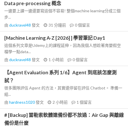
Data pre-processing 概念
一邊要上課一邊還要寫這個不容易! 整個machine learning分成三個
步...
由
duckravel48
發文
31 分鐘前
0
個留言
[Machine Learning A-Z [2026] ] 學習筆記 Day1
這個系列文章是Udemy上的課程延伸，因為我個人想趁著育嬰假空
檔學一點data...
由
duckravel48
發文
1 小時前
0
個留言
【Agent Evaluation 系列 1/6】Agent 到底該怎麼測
試？
很多團隊評估 Agent 的方法，其實還停留在評估 Chatbot。 準備一
組...
由
hardness1020
發文
2 小時前
1
個留言
# [Backup] 當勒索軟體連備份都不放過：Air Gap 與離線
備份是什麼