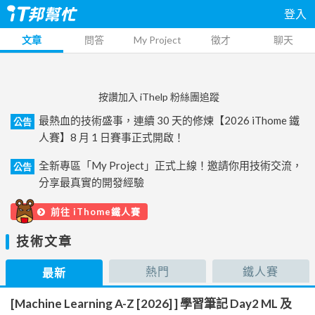
登入
文章
問答
My Project
徵才
聊天
按讚加入 iThelp 粉絲團追蹤
最熱血的技術盛事，連續 30 天的修煉【2026 iThome 鐵
公告
人賽】8 月 1 日賽事正式開啟！
全新專區「My Project」正式上線！邀請你用技術交流，
公告
分享最真實的開發經驗
前往 iThome鐵人賽
技術文章
熱門
鐵人賽
最新
[Machine Learning A-Z [2026] ] 學習筆記 Day2 ML 及