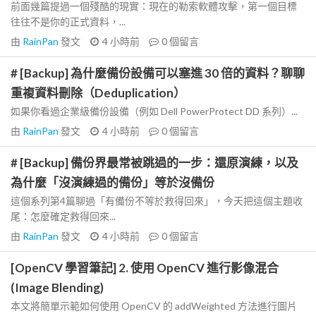
前面幾篇提過一個殘酷的現實：現在的勒索軟體攻擊，第一個目標
往往不是你的正式資料，...
由
RainPan
發文
4 小時前
0
個留言
# [Backup] 為什麼備份設備可以塞進 30 倍的資料？聊聊
重複資料刪除（Deduplication）
如果你看過企業級備份設備（例如 Dell PowerProtect DD 系列）...
由
RainPan
發文
4 小時前
0
個留言
# [Backup] 備份界最常被跳過的一步：還原演練，以及
為什麼「沒演練過的備份」等於沒備份
這個系列第4篇聊過「有備份不等於救得回來」，今天把這個主題收
尾：怎麼確定救得回來...
由
RainPan
發文
4 小時前
0
個留言
[OpenCV 學習筆記] 2. 使用 OpenCV 進行影像混合
(Image Blending)
本文將簡單示範如何使用 OpenCV 的 addWeighted 方法進行圖片