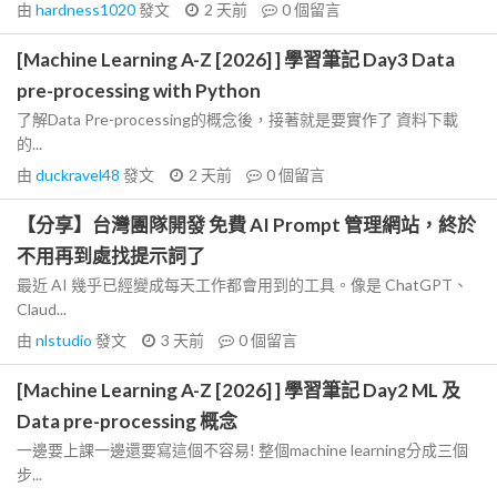
由
hardness1020
發文
2 天前
0
個留言
[Machine Learning A-Z [2026] ] 學習筆記 Day3 Data
pre-processing with Python
了解Data Pre-processing的概念後，接著就是要實作了 資料下載
的...
由
duckravel48
發文
2 天前
0
個留言
【分享】台灣團隊開發 免費 AI Prompt 管理網站，終於
不用再到處找提示詞了
最近 AI 幾乎已經變成每天工作都會用到的工具。像是 ChatGPT、
Claud...
由
nlstudio
發文
3 天前
0
個留言
[Machine Learning A-Z [2026] ] 學習筆記 Day2 ML 及
Data pre-processing 概念
一邊要上課一邊還要寫這個不容易! 整個machine learning分成三個
步...