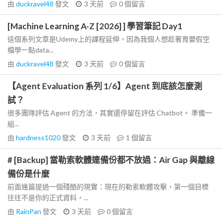
由
duckravel48
發文
3 天前
0
個留言
[Machine Learning A-Z [2026] ] 學習筆記 Day1
這個系列文章是Udemy上的課程延伸，因為我個人想趁著育嬰假空
檔學一點data...
由
duckravel48
發文
3 天前
0
個留言
【Agent Evaluation 系列 1/6】Agent 到底該怎麼測
試？
很多團隊評估 Agent 的方法，其實還停留在評估 Chatbot。 準備一
組...
由
hardness1020
發文
3 天前
1
個留言
# [Backup] 當勒索軟體連備份都不放過：Air Gap 與離線
備份是什麼
前面幾篇提過一個殘酷的現實：現在的勒索軟體攻擊，第一個目標
往往不是你的正式資料，...
由
RainPan
發文
3 天前
0
個留言