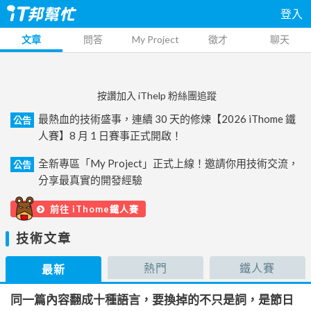
登入
文章
問答
My Project
徵才
聊天
按讚加入 iThelp 粉絲團追蹤
最熱血的技術盛事，連續 30 天的修煉【2026 iThome 鐵
公告
人賽】8 月 1 日賽事正式開啟！
全新專區「My Project」正式上線！邀請你用技術交流，
公告
分享最真實的開發經驗
前往 iThome鐵人賽
技術文章
熱門
鐵人賽
最新
同一篇內容翻成十種語言，要換掉的不只是詞，是節日