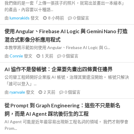
我們做的是一套「上傳一張孩子的照片，就寫出並畫出一本繪本」
的產品，內容要以十種語...
由
lumorakids
發文
8 小時前
0
個留言
使用 Angular、Firebase AI Logic 與 Gemini Nano 打造
混合式影像分析應用程式
本教學將示範如何使用 Angular、Firebase AI Logic 與 G...
由
Connie
發文
1 天前
0
個留言
AI 協作不是發帳號：企業要先畫出四條責任邊界
公司替工程師開好企業版 AI 帳號，治理其實還沒開始。 帳號只解決
「誰可以登入」...
由
ryanvale
發文
2 天前
0
個留言
從 Prompt 到 Graph Engineering：這些不只是新名
詞，而是 AI Agent 踩坑後衍生的工程
AI Agent 可能是近年最容易出現新工程名詞的領域。 我們才剛學會
Prom...