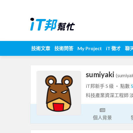
技術文章
技術問答
My Project
iT 徵才
聊
sumiyaki
(sumiyak
iT邦新手 5 級 ‧ 點數
科技產業資深工程師 
個人背景