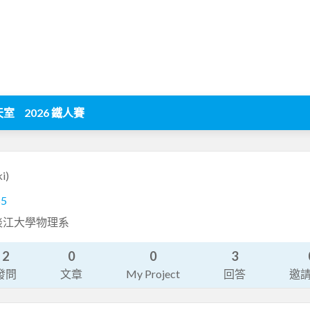
天室
2026 鐵人賽
i)
55
淡江大學物理系
2
0
0
3
發問
文章
My Project
回答
邀