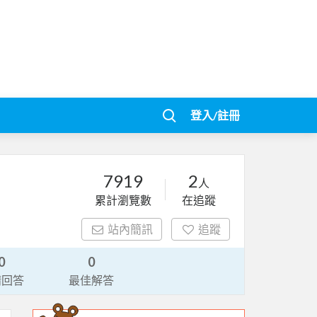
登入/註冊
7919
2
人
累計瀏覽數
在追蹤
站內簡訊
追蹤
0
0
請回答
最佳解答