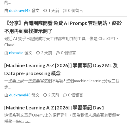
的...
由
duckravel48
發文
1 天前
0
個留言
【分享】台灣團隊開發 免費 AI Prompt 管理網站，終於
不用再到處找提示詞了
最近 AI 幾乎已經變成每天工作都會用到的工具。像是 ChatGPT、
Claud...
由
nlstudio
發文
2 天前
0
個留言
[Machine Learning A-Z [2026] ] 學習筆記 Day2 ML 及
Data pre-processing 概念
一邊要上課一邊還要寫這個不容易! 整個machine learning分成三個
步...
由
duckravel48
發文
2 天前
0
個留言
[Machine Learning A-Z [2026] ] 學習筆記 Day1
這個系列文章是Udemy上的課程延伸，因為我個人想趁著育嬰假空
檔學一點data...