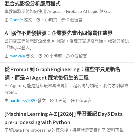
混合式影像分析應用程式
本教學將示範如何使用 Angular、Firebase AI Logic 與 G...
由
Connie
發文
4 小時前
0
個留言
AI 協作不是發帳號：企業要先畫出四條責任邊界
公司替工程師開好企業版 AI 帳號，治理其實還沒開始。 帳號只解決
「誰可以登入」...
由
ryanvale
發文
20 小時前
0
個留言
從 Prompt 到 Graph Engineering：這些不只是新名
詞，而是 AI Agent 踩坑後衍生的工程
AI Agent 可能是近年最容易出現新工程名詞的領域。 我們才剛學會
Prom...
由
hardness1020
發文
1 天前
0
個留言
[Machine Learning A-Z [2026] ] 學習筆記 Day3 Data
pre-processing with Python
了解Data Pre-processing的概念後，接著就是要實作了 資料下載