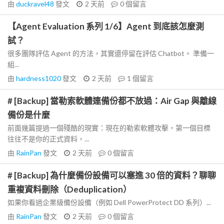
由
duckravel48
發文
2 天前
0
個留言
【Agent Evaluation 系列 1/6】Agent 到底該怎麼測
試？
很多團隊評估 Agent 的方法，其實還停留在評估 Chatbot。 準備一
組...
由
hardness1020
發文
2 天前
1
個留言
# [Backup] 當勒索軟體連備份都不放過：Air Gap 與離線
備份是什麼
前面幾篇提過一個殘酷的現實：現在的勒索軟體攻擊，第一個目標
往往不是你的正式資料，...
由
RainPan
發文
2 天前
0
個留言
# [Backup] 為什麼備份設備可以塞進 30 倍的資料？聊聊
重複資料刪除（Deduplication）
如果你看過企業級備份設備（例如 Dell PowerProtect DD 系列）...
由
RainPan
發文
2 天前
0
個留言