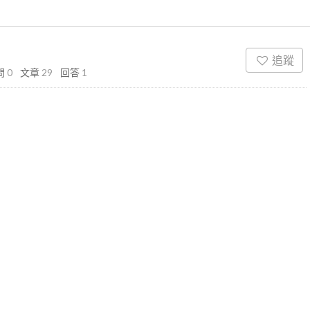
追蹤
問
0
文章
29
回答
1