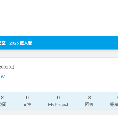
天室
2026 鐵人賽
ot03131)
397
3
0
0
3
發問
文章
My Project
回答
邀