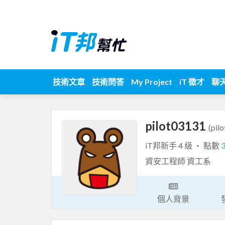
技術文章
技術問答
My Project
iT 徵才
聊
pilot03131
(pil
iT邦新手 4 級 ‧ 點數
資安工程師 資工系
個人背景