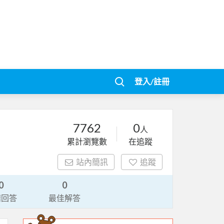
登入/註冊
7762
0
人
累計瀏覽數
在追蹤
站內簡訊
追蹤
0
0
請回答
最佳解答