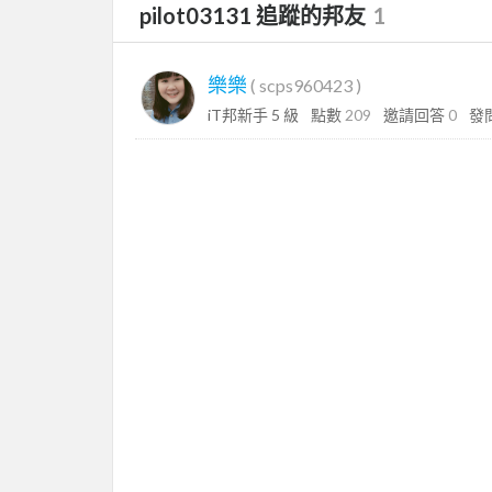
pilot03131 追蹤的邦友
1
樂樂
(
scps960423
)
iT邦新手 5 級
點數
209
邀請回答
0
發