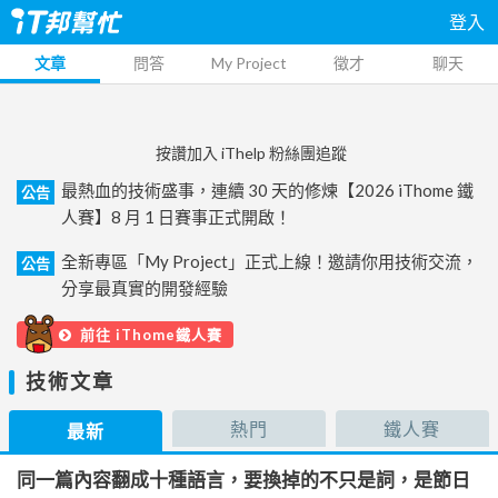
登入
文章
問答
My Project
徵才
聊天
按讚加入 iThelp 粉絲團追蹤
最熱血的技術盛事，連續 30 天的修煉【2026 iThome 鐵
公告
人賽】8 月 1 日賽事正式開啟！
全新專區「My Project」正式上線！邀請你用技術交流，
公告
分享最真實的開發經驗
前往 iThome鐵人賽
技術文章
熱門
鐵人賽
最新
同一篇內容翻成十種語言，要換掉的不只是詞，是節日