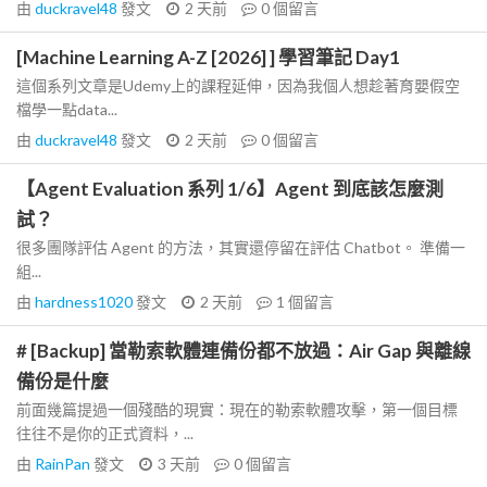
由
duckravel48
發文
2 天前
0
個留言
[Machine Learning A-Z [2026] ] 學習筆記 Day1
這個系列文章是Udemy上的課程延伸，因為我個人想趁著育嬰假空
檔學一點data...
由
duckravel48
發文
2 天前
0
個留言
【Agent Evaluation 系列 1/6】Agent 到底該怎麼測
試？
很多團隊評估 Agent 的方法，其實還停留在評估 Chatbot。 準備一
組...
由
hardness1020
發文
2 天前
1
個留言
# [Backup] 當勒索軟體連備份都不放過：Air Gap 與離線
備份是什麼
前面幾篇提過一個殘酷的現實：現在的勒索軟體攻擊，第一個目標
往往不是你的正式資料，...
由
RainPan
發文
3 天前
0
個留言