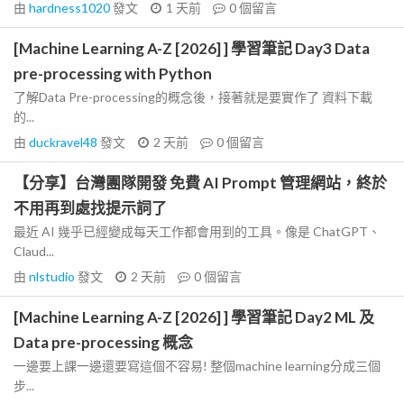
由
hardness1020
發文
1 天前
0
個留言
[Machine Learning A-Z [2026] ] 學習筆記 Day3 Data
pre-processing with Python
了解Data Pre-processing的概念後，接著就是要實作了 資料下載
的...
由
duckravel48
發文
2 天前
0
個留言
【分享】台灣團隊開發 免費 AI Prompt 管理網站，終於
不用再到處找提示詞了
最近 AI 幾乎已經變成每天工作都會用到的工具。像是 ChatGPT、
Claud...
由
nlstudio
發文
2 天前
0
個留言
[Machine Learning A-Z [2026] ] 學習筆記 Day2 ML 及
Data pre-processing 概念
一邊要上課一邊還要寫這個不容易! 整個machine learning分成三個
步...