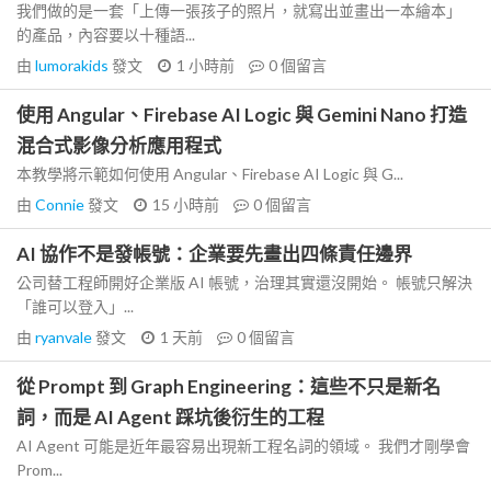
我們做的是一套「上傳一張孩子的照片，就寫出並畫出一本繪本」
的產品，內容要以十種語...
由
lumorakids
發文
1 小時前
0
個留言
使用 Angular、Firebase AI Logic 與 Gemini Nano 打造
混合式影像分析應用程式
本教學將示範如何使用 Angular、Firebase AI Logic 與 G...
由
Connie
發文
15 小時前
0
個留言
AI 協作不是發帳號：企業要先畫出四條責任邊界
公司替工程師開好企業版 AI 帳號，治理其實還沒開始。 帳號只解決
「誰可以登入」...
由
ryanvale
發文
1 天前
0
個留言
從 Prompt 到 Graph Engineering：這些不只是新名
詞，而是 AI Agent 踩坑後衍生的工程
AI Agent 可能是近年最容易出現新工程名詞的領域。 我們才剛學會
Prom...