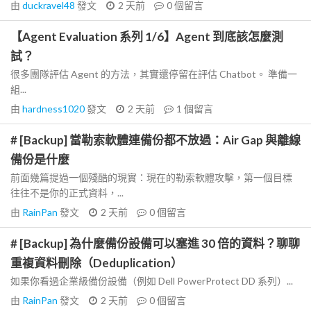
由
duckravel48
發文
2 天前
0
個留言
【Agent Evaluation 系列 1/6】Agent 到底該怎麼測
試？
很多團隊評估 Agent 的方法，其實還停留在評估 Chatbot。 準備一
組...
由
hardness1020
發文
2 天前
1
個留言
# [Backup] 當勒索軟體連備份都不放過：Air Gap 與離線
備份是什麼
前面幾篇提過一個殘酷的現實：現在的勒索軟體攻擊，第一個目標
往往不是你的正式資料，...
由
RainPan
發文
2 天前
0
個留言
# [Backup] 為什麼備份設備可以塞進 30 倍的資料？聊聊
重複資料刪除（Deduplication）
如果你看過企業級備份設備（例如 Dell PowerProtect DD 系列）...
由
RainPan
發文
2 天前
0
個留言