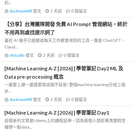
的...
由
duckravel48
發文
1 天前
0
個留言
【分享】台灣團隊開發 免費 AI Prompt 管理網站，終於
不用再到處找提示詞了
最近 AI 幾乎已經變成每天工作都會用到的工具。像是 ChatGPT、
Claud...
由
nlstudio
發文
2 天前
0
個留言
[Machine Learning A-Z [2026] ] 學習筆記 Day2 ML 及
Data pre-processing 概念
一邊要上課一邊還要寫這個不容易! 整個machine learning分成三個
步...
由
duckravel48
發文
2 天前
0
個留言
[Machine Learning A-Z [2026] ] 學習筆記 Day1
這個系列文章是Udemy上的課程延伸，因為我個人想趁著育嬰假空
檔學一點data...