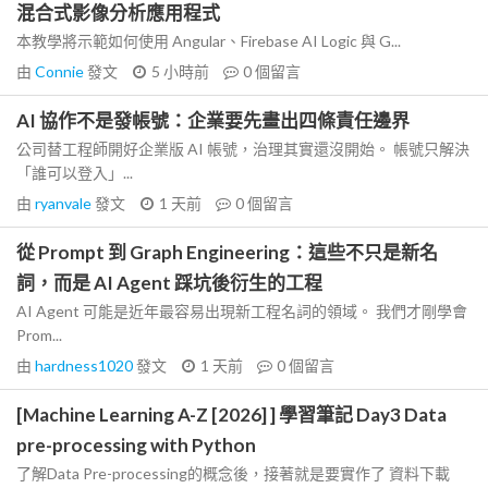
混合式影像分析應用程式
本教學將示範如何使用 Angular、Firebase AI Logic 與 G...
由
Connie
發文
5 小時前
0
個留言
AI 協作不是發帳號：企業要先畫出四條責任邊界
公司替工程師開好企業版 AI 帳號，治理其實還沒開始。 帳號只解決
「誰可以登入」...
由
ryanvale
發文
1 天前
0
個留言
從 Prompt 到 Graph Engineering：這些不只是新名
詞，而是 AI Agent 踩坑後衍生的工程
AI Agent 可能是近年最容易出現新工程名詞的領域。 我們才剛學會
Prom...
由
hardness1020
發文
1 天前
0
個留言
[Machine Learning A-Z [2026] ] 學習筆記 Day3 Data
pre-processing with Python
了解Data Pre-processing的概念後，接著就是要實作了 資料下載