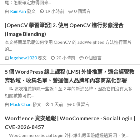
尾：怎麼確定救得回來...
由
RainPan
發文
19 小時前
0
個留言
[OpenCV 學習筆記] 2. 使用 OpenCV 進行影像混合
(Image Blending)
本文將簡單示範如何使用 OpenCV 的 addWeighted 方法進行圖片
的...
由
logohow1020
發文
20 小時前
0
個留言
5 個 WordPress 線上課程 (LMS) 外掛推薦，適合經營教
育私域、收集名單、營運個人品牌和內容商業化部署
📝 這次推薦排除一些近 1 至 2 年的新進品牌，因為它們沒有太多
相關數據可供...
由
Mack Chan
發文
1 天前
0
個留言
Wordfence 資安通報 | WooCommerce - Social Login |
CVE-2026-8457
WooCommerce Social Login 外掛爆出嚴重驗證繞過漏洞，使...