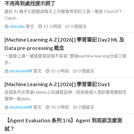
不用再到處找提示詞了
最近 AI 幾乎已經變成每天工作都會用到的工具。像是 ChatGPT、
Claud...
由
nlstudio
發文
13 小時前
0
個留言
[Machine Learning A-Z [2026] ] 學習筆記 Day2 ML 及
Data pre-processing 概念
一邊要上課一邊還要寫這個不容易! 整個machine learning分成三個
步...
由
duckravel48
發文
15 小時前
0
個留言
[Machine Learning A-Z [2026] ] 學習筆記 Day1
這個系列文章是Udemy上的課程延伸，因為我個人想趁著育嬰假空
檔學一點data...
由
duckravel48
發文
16 小時前
0
個留言
【Agent Evaluation 系列 1/6】Agent 到底該怎麼測
試？