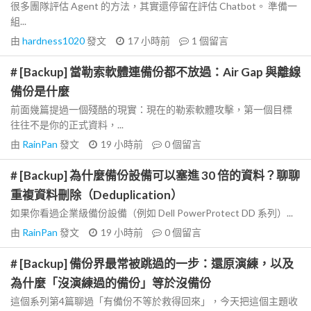
很多團隊評估 Agent 的方法，其實還停留在評估 Chatbot。 準備一
組...
由
hardness1020
發文
17 小時前
1
個留言
# [Backup] 當勒索軟體連備份都不放過：Air Gap 與離線
備份是什麼
前面幾篇提過一個殘酷的現實：現在的勒索軟體攻擊，第一個目標
往往不是你的正式資料，...
由
RainPan
發文
19 小時前
0
個留言
# [Backup] 為什麼備份設備可以塞進 30 倍的資料？聊聊
重複資料刪除（Deduplication）
如果你看過企業級備份設備（例如 Dell PowerProtect DD 系列）...
由
RainPan
發文
19 小時前
0
個留言
# [Backup] 備份界最常被跳過的一步：還原演練，以及
為什麼「沒演練過的備份」等於沒備份
這個系列第4篇聊過「有備份不等於救得回來」，今天把這個主題收