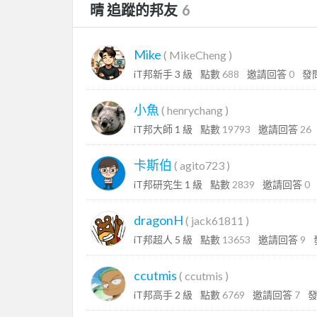
晴 追蹤的邦友
6
Mike
(
MikeCheng
)
iT邦新手 3 級
點數
688
邀請回答
0
發
小魚
(
henrychang
)
iT邦大師 1 級
點數
19793
邀請回答
26
卡斯伯
(
agito723
)
iT邦研究生 1 級
點數
2839
邀請回答
0
dragonH
(
jack61811
)
iT邦超人 5 級
點數
13653
邀請回答
9
ccutmis
(
ccutmis
)
iT邦高手 2 級
點數
6769
邀請回答
7