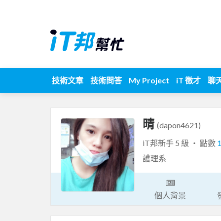
技術文章
技術問答
My Project
iT 徵才
聊
晴
(dapon4621)
iT邦新手 5 級 ‧ 點數
護理系
個人背景