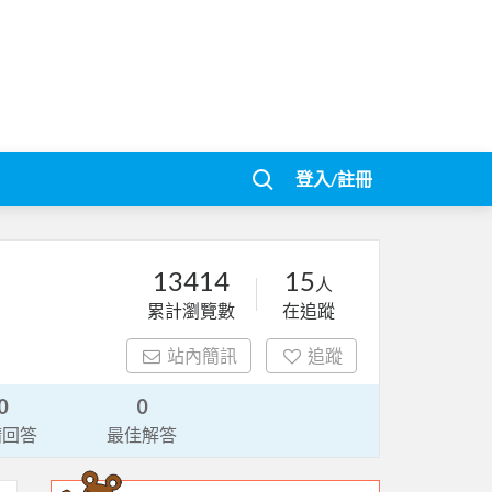
登入/註冊
13414
15
人
累計瀏覽數
在追蹤
站內簡訊
追蹤
0
0
請回答
最佳解答