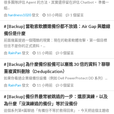
很多團隊評估 Agent 的方法，其實還停留在評估 Chatbot。 準備一
組...
由
hardness1020
發文
10 小時前
1
個留言
# [Backup] 當勒索軟體連備份都不放過：Air Gap 與離線
備份是什麼
前面幾篇提過一個殘酷的現實：現在的勒索軟體攻擊，第一個目標
往往不是你的正式資料，...
由
RainPan
發文
11 小時前
0
個留言
# [Backup] 為什麼備份設備可以塞進 30 倍的資料？聊聊
重複資料刪除（Deduplication）
如果你看過企業級備份設備（例如 Dell PowerProtect DD 系列）...
由
RainPan
發文
11 小時前
0
個留言
# [Backup] 備份界最常被跳過的一步：還原演練，以及
為什麼「沒演練過的備份」等於沒備份
這個系列第4篇聊過「有備份不等於救得回來」，今天把這個主題收