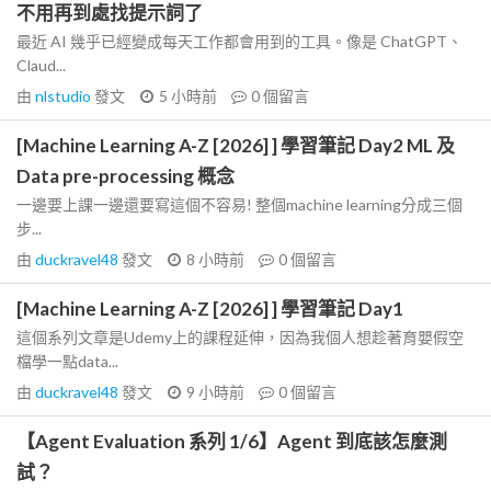
不用再到處找提示詞了
最近 AI 幾乎已經變成每天工作都會用到的工具。像是 ChatGPT、
Claud...
由
nlstudio
發文
5 小時前
0
個留言
[Machine Learning A-Z [2026] ] 學習筆記 Day2 ML 及
Data pre-processing 概念
一邊要上課一邊還要寫這個不容易! 整個machine learning分成三個
步...
由
duckravel48
發文
8 小時前
0
個留言
[Machine Learning A-Z [2026] ] 學習筆記 Day1
這個系列文章是Udemy上的課程延伸，因為我個人想趁著育嬰假空
檔學一點data...
由
duckravel48
發文
9 小時前
0
個留言
【Agent Evaluation 系列 1/6】Agent 到底該怎麼測
試？