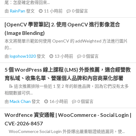
尾：怎麼確定救得回來...
由
RainPan
發文
11 小時前
0
個留言
[OpenCV 學習筆記] 2. 使用 OpenCV 進行影像混合
(Image Blending)
本文將簡單示範如何使用 OpenCV 的 addWeighted 方法進行圖片
的...
由
logohow1020
發文
13 小時前
0
個留言
5 個 WordPress 線上課程 (LMS) 外掛推薦，適合經營教
育私域、收集名單、營運個人品牌和內容商業化部署
📝 這次推薦排除一些近 1 至 2 年的新進品牌，因為它們沒有太多
相關數據可供...
由
Mack Chan
發文
16 小時前
0
個留言
Wordfence 資安通報 | WooCommerce - Social Login |
CVE-2026-8457
WooCommerce Social Login 外掛爆出嚴重驗證繞過漏洞，使...