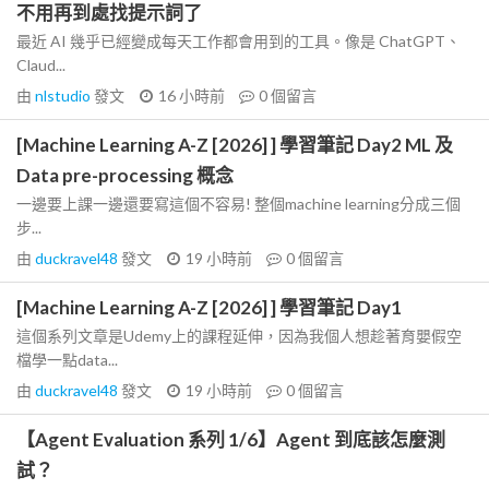
不用再到處找提示詞了
最近 AI 幾乎已經變成每天工作都會用到的工具。像是 ChatGPT、
Claud...
由
nlstudio
發文
16 小時前
0
個留言
[Machine Learning A-Z [2026] ] 學習筆記 Day2 ML 及
Data pre-processing 概念
一邊要上課一邊還要寫這個不容易! 整個machine learning分成三個
步...
由
duckravel48
發文
19 小時前
0
個留言
[Machine Learning A-Z [2026] ] 學習筆記 Day1
這個系列文章是Udemy上的課程延伸，因為我個人想趁著育嬰假空
檔學一點data...
由
duckravel48
發文
19 小時前
0
個留言
【Agent Evaluation 系列 1/6】Agent 到底該怎麼測
試？