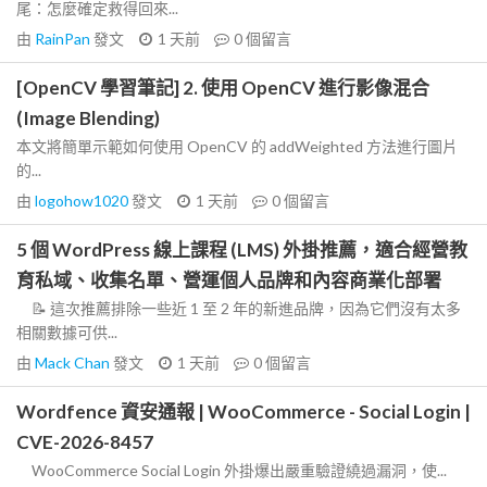
尾：怎麼確定救得回來...
由
RainPan
發文
1 天前
0
個留言
[OpenCV 學習筆記] 2. 使用 OpenCV 進行影像混合
(Image Blending)
本文將簡單示範如何使用 OpenCV 的 addWeighted 方法進行圖片
的...
由
logohow1020
發文
1 天前
0
個留言
5 個 WordPress 線上課程 (LMS) 外掛推薦，適合經營教
育私域、收集名單、營運個人品牌和內容商業化部署
📝 這次推薦排除一些近 1 至 2 年的新進品牌，因為它們沒有太多
相關數據可供...
由
Mack Chan
發文
1 天前
0
個留言
Wordfence 資安通報 | WooCommerce - Social Login |
CVE-2026-8457
WooCommerce Social Login 外掛爆出嚴重驗證繞過漏洞，使...