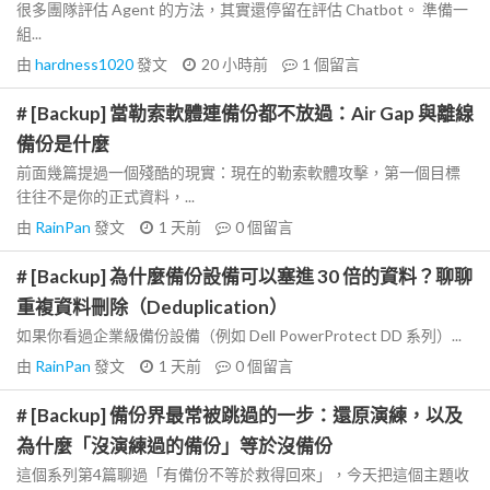
很多團隊評估 Agent 的方法，其實還停留在評估 Chatbot。 準備一
組...
由
hardness1020
發文
20 小時前
1
個留言
# [Backup] 當勒索軟體連備份都不放過：Air Gap 與離線
備份是什麼
前面幾篇提過一個殘酷的現實：現在的勒索軟體攻擊，第一個目標
往往不是你的正式資料，...
由
RainPan
發文
1 天前
0
個留言
# [Backup] 為什麼備份設備可以塞進 30 倍的資料？聊聊
重複資料刪除（Deduplication）
如果你看過企業級備份設備（例如 Dell PowerProtect DD 系列）...
由
RainPan
發文
1 天前
0
個留言
# [Backup] 備份界最常被跳過的一步：還原演練，以及
為什麼「沒演練過的備份」等於沒備份
這個系列第4篇聊過「有備份不等於救得回來」，今天把這個主題收