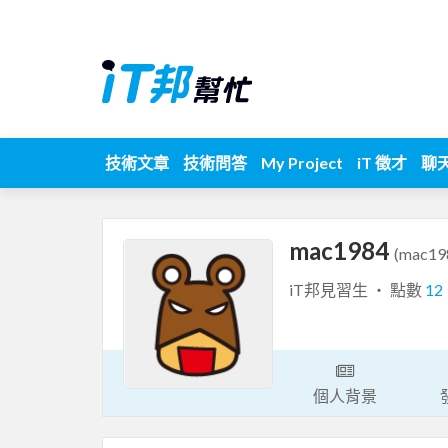
技術文章
技術問答
My Project
iT 徵才
聊
mac1984
(mac19
iT邦見習生 ‧ 點數
12
個人背景