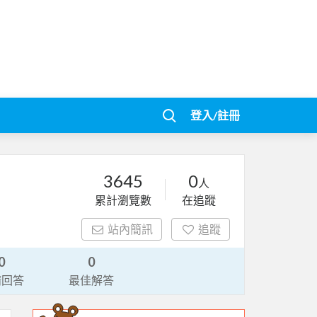
登入/註冊
3645
0
人
累計瀏覽數
在追蹤
站內簡訊
追蹤
0
0
請回答
最佳解答