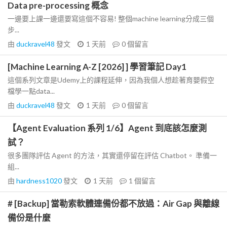
Data pre-processing 概念
一邊要上課一邊還要寫這個不容易! 整個machine learning分成三個
步...
由
duckravel48
發文
1 天前
0
個留言
[Machine Learning A-Z [2026] ] 學習筆記 Day1
這個系列文章是Udemy上的課程延伸，因為我個人想趁著育嬰假空
檔學一點data...
由
duckravel48
發文
1 天前
0
個留言
【Agent Evaluation 系列 1/6】Agent 到底該怎麼測
試？
很多團隊評估 Agent 的方法，其實還停留在評估 Chatbot。 準備一
組...
由
hardness1020
發文
1 天前
1
個留言
# [Backup] 當勒索軟體連備份都不放過：Air Gap 與離線
備份是什麼