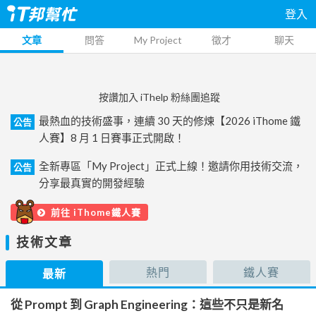
登入
文章
問答
My Project
徵才
聊天
按讚加入 iThelp 粉絲團追蹤
最熱血的技術盛事，連續 30 天的修煉【2026 iThome 鐵
公告
人賽】8 月 1 日賽事正式開啟！
全新專區「My Project」正式上線！邀請你用技術交流，
公告
分享最真實的開發經驗
前往 iThome鐵人賽
技術文章
熱門
鐵人賽
最新
從 Prompt 到 Graph Engineering：這些不只是新名