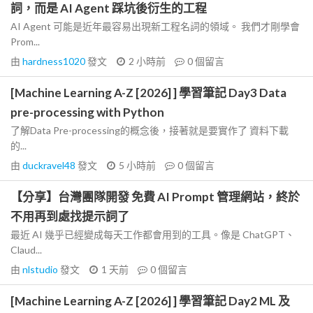
詞，而是 AI Agent 踩坑後衍生的工程
AI Agent 可能是近年最容易出現新工程名詞的領域。 我們才剛學會
Prom...
由
hardness1020
發文
2 小時前
0
個留言
[Machine Learning A-Z [2026] ] 學習筆記 Day3 Data
pre-processing with Python
了解Data Pre-processing的概念後，接著就是要實作了 資料下載
的...
由
duckravel48
發文
5 小時前
0
個留言
【分享】台灣團隊開發 免費 AI Prompt 管理網站，終於
不用再到處找提示詞了
最近 AI 幾乎已經變成每天工作都會用到的工具。像是 ChatGPT、
Claud...
由
nlstudio
發文
1 天前
0
個留言
[Machine Learning A-Z [2026] ] 學習筆記 Day2 ML 及