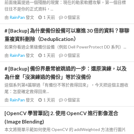
前面幾篇提過一個殘酷的現實：現在的勒索軟體攻擊，第一個目標
往往不是你的正式資料，...
由
RainPan
發文
1 天前
0
個留言
# [Backup] 為什麼備份設備可以塞進 30 倍的資料？聊聊
重複資料刪除（Deduplication）
如果你看過企業級備份設備（例如 Dell PowerProtect DD 系列）...
由
RainPan
發文
1 天前
0
個留言
# [Backup] 備份界最常被跳過的一步：還原演練，以及
為什麼「沒演練過的備份」等於沒備份
這個系列第4篇聊過「有備份不等於救得回來」，今天把這個主題收
尾：怎麼確定救得回來...
由
RainPan
發文
1 天前
0
個留言
[OpenCV 學習筆記] 2. 使用 OpenCV 進行影像混合
(Image Blending)
本文將簡單示範如何使用 OpenCV 的 addWeighted 方法進行圖片