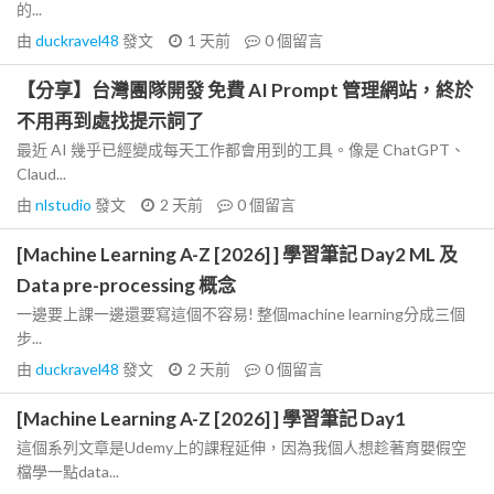
的...
由
duckravel48
發文
1 天前
0
個留言
【分享】台灣團隊開發 免費 AI Prompt 管理網站，終於
不用再到處找提示詞了
最近 AI 幾乎已經變成每天工作都會用到的工具。像是 ChatGPT、
Claud...
由
nlstudio
發文
2 天前
0
個留言
[Machine Learning A-Z [2026] ] 學習筆記 Day2 ML 及
Data pre-processing 概念
一邊要上課一邊還要寫這個不容易! 整個machine learning分成三個
步...
由
duckravel48
發文
2 天前
0
個留言
[Machine Learning A-Z [2026] ] 學習筆記 Day1
這個系列文章是Udemy上的課程延伸，因為我個人想趁著育嬰假空
檔學一點data...