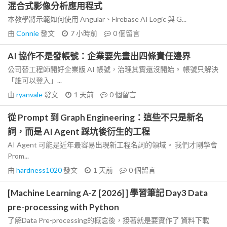
混合式影像分析應用程式
本教學將示範如何使用 Angular、Firebase AI Logic 與 G...
由
Connie
發文
7 小時前
0
個留言
AI 協作不是發帳號：企業要先畫出四條責任邊界
公司替工程師開好企業版 AI 帳號，治理其實還沒開始。 帳號只解決
「誰可以登入」...
由
ryanvale
發文
1 天前
0
個留言
從 Prompt 到 Graph Engineering：這些不只是新名
詞，而是 AI Agent 踩坑後衍生的工程
AI Agent 可能是近年最容易出現新工程名詞的領域。 我們才剛學會
Prom...
由
hardness1020
發文
1 天前
0
個留言
[Machine Learning A-Z [2026] ] 學習筆記 Day3 Data
pre-processing with Python
了解Data Pre-processing的概念後，接著就是要實作了 資料下載