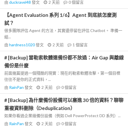
由
duckravel48
發文
2 天前
0
個留言
【Agent Evaluation 系列 1/6】Agent 到底該怎麼測
試？
很多團隊評估 Agent 的方法，其實還停留在評估 Chatbot。 準備一
組...
由
hardness1020
發文
2 天前
1
個留言
# [Backup] 當勒索軟體連備份都不放過：Air Gap 與離線
備份是什麼
前面幾篇提過一個殘酷的現實：現在的勒索軟體攻擊，第一個目標
往往不是你的正式資料，...
由
RainPan
發文
2 天前
0
個留言
# [Backup] 為什麼備份設備可以塞進 30 倍的資料？聊聊
重複資料刪除（Deduplication）
如果你看過企業級備份設備（例如 Dell PowerProtect DD 系列）...
由
RainPan
發文
2 天前
0
個留言