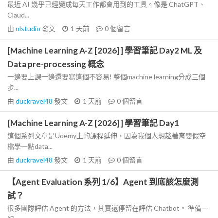
最近 AI 幾乎已經變成每天工作都會用到的工具。像是 ChatGPT、
Claud...
由
nlstudio
發文
1 天前
0
個留言
[Machine Learning A-Z [2026] ] 學習筆記 Day2 ML 及
Data pre-processing 概念
一邊要上課一邊還要寫這個不容易! 整個machine learning分成三個
步...
由
duckravel48
發文
1 天前
0
個留言
[Machine Learning A-Z [2026] ] 學習筆記 Day1
這個系列文章是Udemy上的課程延伸，因為我個人想趁著育嬰假空
檔學一點data...
由
duckravel48
發文
1 天前
0
個留言
【Agent Evaluation 系列 1/6】Agent 到底該怎麼測
試？
很多團隊評估 Agent 的方法，其實還停留在評估 Chatbot。 準備一