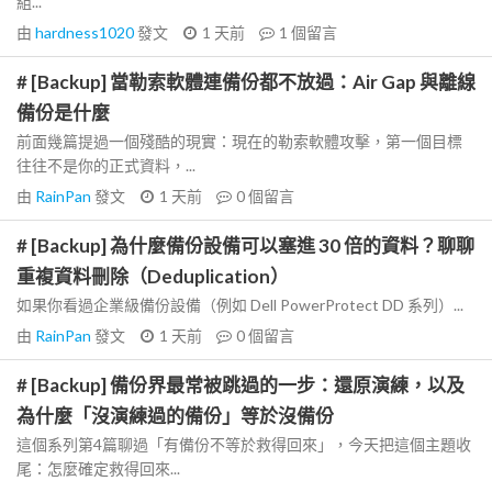
組...
由
hardness1020
發文
1 天前
1
個留言
# [Backup] 當勒索軟體連備份都不放過：Air Gap 與離線
備份是什麼
前面幾篇提過一個殘酷的現實：現在的勒索軟體攻擊，第一個目標
往往不是你的正式資料，...
由
RainPan
發文
1 天前
0
個留言
# [Backup] 為什麼備份設備可以塞進 30 倍的資料？聊聊
重複資料刪除（Deduplication）
如果你看過企業級備份設備（例如 Dell PowerProtect DD 系列）...
由
RainPan
發文
1 天前
0
個留言
# [Backup] 備份界最常被跳過的一步：還原演練，以及
為什麼「沒演練過的備份」等於沒備份
這個系列第4篇聊過「有備份不等於救得回來」，今天把這個主題收
尾：怎麼確定救得回來...