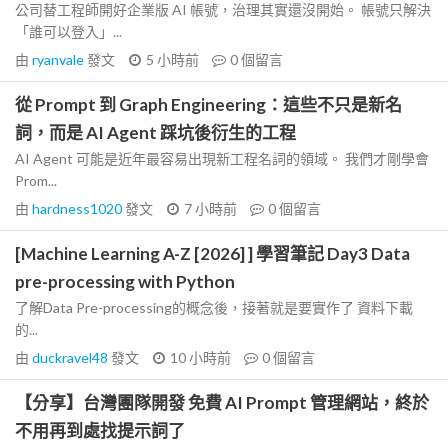
公司替工程師開好企業版 AI 帳號，治理其實還沒開始。 帳號只解決
「誰可以登入」...
由
ryanvale
發文
5 小時前
0
個留言
從 Prompt 到 Graph Engineering：這些不只是新名
詞，而是 AI Agent 踩坑後衍生的工程
AI Agent 可能是近年最容易出現新工程名詞的領域。 我們才剛學會
Prom...
由
hardness1020
發文
7 小時前
0
個留言
[Machine Learning A-Z [2026] ] 學習筆記 Day3 Data
pre-processing with Python
了解Data Pre-processing的概念後，接著就是要實作了 資料下載
的...
由
duckravel48
發文
10 小時前
0
個留言
【分享】台灣團隊開發 免費 AI Prompt 管理網站，終於
不用再到處找提示詞了