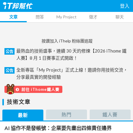
登入
文章
問答
My Project
徵才
聊天
按讚加入 iThelp 粉絲團追蹤
最熱血的技術盛事，連續 30 天的修煉【2026 iThome 鐵
公告
人賽】8 月 1 日賽事正式開啟！
全新專區「My Project」正式上線！邀請你用技術交流，
公告
分享最真實的開發經驗
前往 iThome鐵人賽
技術文章
熱門
鐵人賽
最新
AI 協作不是發帳號：企業要先畫出四條責任邊界