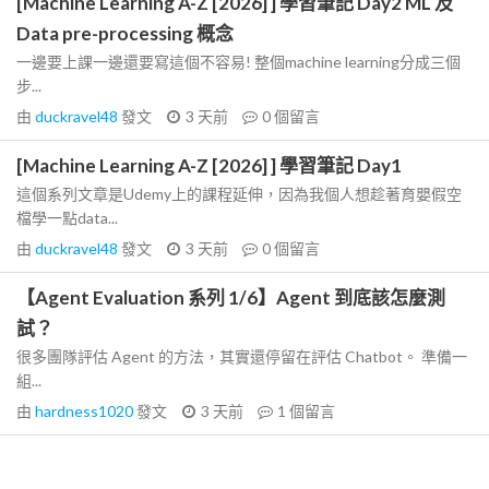
[Machine Learning A-Z [2026] ] 學習筆記 Day2 ML 及
Data pre-processing 概念
一邊要上課一邊還要寫這個不容易! 整個machine learning分成三個
步...
由
duckravel48
發文
3 天前
0
個留言
[Machine Learning A-Z [2026] ] 學習筆記 Day1
這個系列文章是Udemy上的課程延伸，因為我個人想趁著育嬰假空
檔學一點data...
由
duckravel48
發文
3 天前
0
個留言
【Agent Evaluation 系列 1/6】Agent 到底該怎麼測
試？
很多團隊評估 Agent 的方法，其實還停留在評估 Chatbot。 準備一
組...
由
hardness1020
發文
3 天前
1
個留言