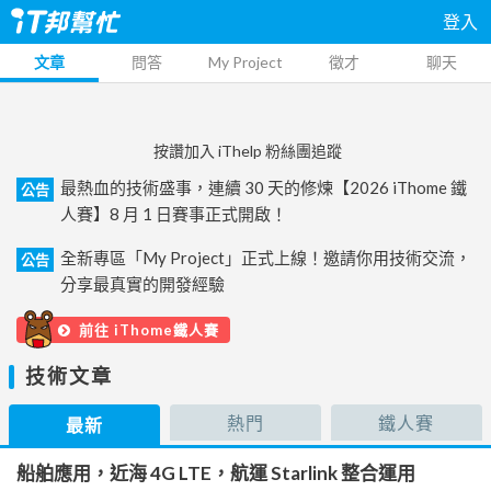
登入
文章
問答
My Project
徵才
聊天
按讚加入 iThelp 粉絲團追蹤
最熱血的技術盛事，連續 30 天的修煉【2026 iThome 鐵
公告
人賽】8 月 1 日賽事正式開啟！
全新專區「My Project」正式上線！邀請你用技術交流，
公告
分享最真實的開發經驗
前往 iThome鐵人賽
技術文章
熱門
鐵人賽
最新
船舶應用，近海 4G LTE，航運 Starlink 整合運用