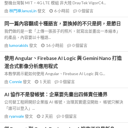
整機台灣製 MIT，4G LTE 模組 非大陸 DrayTek VigorC4...
由
林門神JanusLin
發文
6 小時前
0
個留言
同一篇內容翻成十種語言，要換掉的不只是詞，是節日
我們做的是一套「上傳一張孩子的照片，就寫出並畫出一本繪本」
的產品，內容要以十種語...
由
lumorakids
發文
16 小時前
0
個留言
使用 Angular、Firebase AI Logic 與 Gemini Nano 打造
混合式影像分析應用程式
本教學將示範如何使用 Angular、Firebase AI Logic 與 G...
由
Connie
發文
1 天前
0
個留言
AI 協作不是發帳號：企業要先畫出四條責任邊界
公司替工程師開好企業版 AI 帳號，治理其實還沒開始。 帳號只解決
「誰可以登入」...
由
ryanvale
發文
2 天前
0
個留言