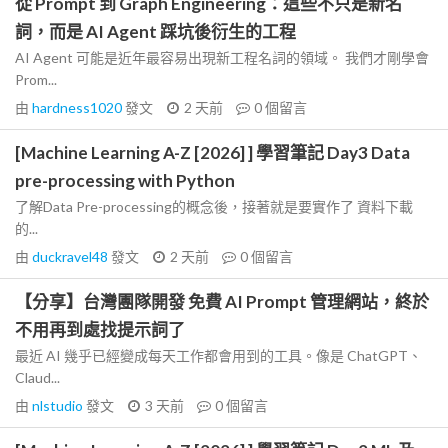
從 Prompt 到 Graph Engineering：這些不只是新名
詞，而是 AI Agent 踩坑後衍生的工程
AI Agent 可能是近年最容易出現新工程名詞的領域。 我們才剛學會
Prom...
由
hardness1020
發文
2 天前
0
個留言
[Machine Learning A-Z [2026] ] 學習筆記 Day3 Data
pre-processing with Python
了解Data Pre-processing的概念後，接著就是要實作了 資料下載
的...
由
duckravel48
發文
2 天前
0
個留言
【分享】台灣團隊開發 免費 AI Prompt 管理網站，終於
不用再到處找提示詞了
最近 AI 幾乎已經變成每天工作都會用到的工具。像是 ChatGPT、
Claud...
由
nlstudio
發文
3 天前
0
個留言