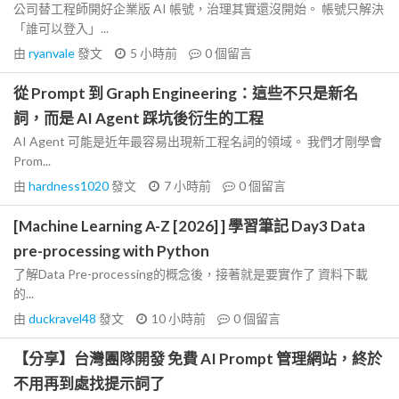
公司替工程師開好企業版 AI 帳號，治理其實還沒開始。 帳號只解決
「誰可以登入」...
由
ryanvale
發文
5 小時前
0
個留言
從 Prompt 到 Graph Engineering：這些不只是新名
詞，而是 AI Agent 踩坑後衍生的工程
AI Agent 可能是近年最容易出現新工程名詞的領域。 我們才剛學會
Prom...
由
hardness1020
發文
7 小時前
0
個留言
[Machine Learning A-Z [2026] ] 學習筆記 Day3 Data
pre-processing with Python
了解Data Pre-processing的概念後，接著就是要實作了 資料下載
的...
由
duckravel48
發文
10 小時前
0
個留言
【分享】台灣團隊開發 免費 AI Prompt 管理網站，終於
不用再到處找提示詞了