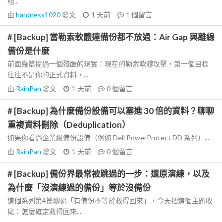
組...
由
hardness1020
發文
1 天前
1
個留言
# [Backup] 當勒索軟體連備份都不放過：Air Gap 與離線
備份是什麼
前面幾篇提過一個殘酷的現實：現在的勒索軟體攻擊，第一個目標
往往不是你的正式資料，...
由
RainPan
發文
1 天前
0
個留言
# [Backup] 為什麼備份設備可以塞進 30 倍的資料？聊聊
重複資料刪除（Deduplication）
如果你看過企業級備份設備（例如 Dell PowerProtect DD 系列）...
由
RainPan
發文
1 天前
0
個留言
# [Backup] 備份界最常被跳過的一步：還原演練，以及
為什麼「沒演練過的備份」等於沒備份
這個系列第4篇聊過「有備份不等於救得回來」，今天把這個主題收
尾：怎麼確定救得回來...