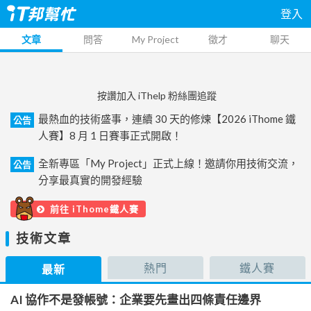
登入
文章
問答
My Project
徵才
聊天
按讚加入 iThelp 粉絲團追蹤
最熱血的技術盛事，連續 30 天的修煉【2026 iThome 鐵
公告
人賽】8 月 1 日賽事正式開啟！
全新專區「My Project」正式上線！邀請你用技術交流，
公告
分享最真實的開發經驗
前往 iThome鐵人賽
技術文章
熱門
鐵人賽
最新
AI 協作不是發帳號：企業要先畫出四條責任邊界