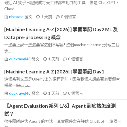
最近 AI 幾乎已經變成每天工作都會用到的工具。像是 ChatGPT、
Claud...
由
nlstudio
發文
1 天前
0
個留言
[Machine Learning A-Z [2026] ] 學習筆記 Day2 ML 及
Data pre-processing 概念
一邊要上課一邊還要寫這個不容易! 整個machine learning分成三個
步...
由
duckravel48
發文
1 天前
0
個留言
[Machine Learning A-Z [2026] ] 學習筆記 Day1
這個系列文章是Udemy上的課程延伸，因為我個人想趁著育嬰假空
檔學一點data...
由
duckravel48
發文
1 天前
0
個留言
【Agent Evaluation 系列 1/6】Agent 到底該怎麼測
試？
很多團隊評估 Agent 的方法，其實還停留在評估 Chatbot。 準備一