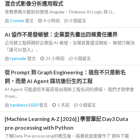
混合式影像分析應用程式
本教學將示範如何使用 Angular、Firebase AI Logic 與 G...
由
Connie
發文
4 小時前
0
個留言
AI 協作不是發帳號：企業要先畫出四條責任邊界
公司替工程師開好企業版 AI 帳號，治理其實還沒開始。 帳號只解決
「誰可以登入」...
由
ryanvale
發文
21 小時前
0
個留言
從 Prompt 到 Graph Engineering：這些不只是新名
詞，而是 AI Agent 踩坑後衍生的工程
AI Agent 可能是近年最容易出現新工程名詞的領域。 我們才剛學會
Prom...
由
hardness1020
發文
1 天前
0
個留言
[Machine Learning A-Z [2026] ] 學習筆記 Day3 Data
pre-processing with Python
了解Data Pre-processing的概念後，接著就是要實作了 資料下載