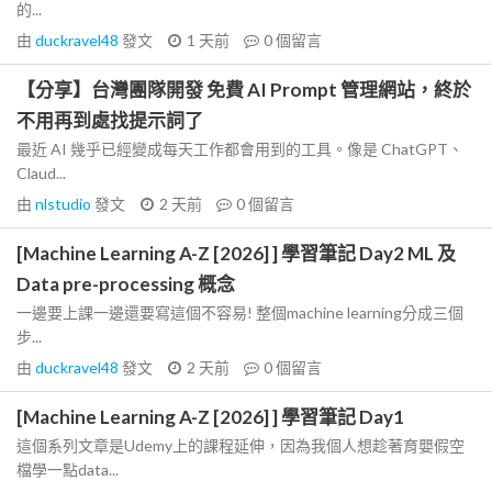
的...
由
duckravel48
發文
1 天前
0
個留言
【分享】台灣團隊開發 免費 AI Prompt 管理網站，終於
不用再到處找提示詞了
最近 AI 幾乎已經變成每天工作都會用到的工具。像是 ChatGPT、
Claud...
由
nlstudio
發文
2 天前
0
個留言
[Machine Learning A-Z [2026] ] 學習筆記 Day2 ML 及
Data pre-processing 概念
一邊要上課一邊還要寫這個不容易! 整個machine learning分成三個
步...
由
duckravel48
發文
2 天前
0
個留言
[Machine Learning A-Z [2026] ] 學習筆記 Day1
這個系列文章是Udemy上的課程延伸，因為我個人想趁著育嬰假空
檔學一點data...