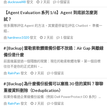
由
duckravel48
發文
2 天前
0
個留言
【Agent Evaluation 系列 1/6】Agent 到底該怎麼測
試？
很多團隊評估 Agent 的方法，其實還停留在評估 Chatbot。 準備一
組...
由
hardness1020
發文
2 天前
1
個留言
# [Backup] 當勒索軟體連備份都不放過：Air Gap 與離線
備份是什麼
前面幾篇提過一個殘酷的現實：現在的勒索軟體攻擊，第一個目標
往往不是你的正式資料，...
由
RainPan
發文
2 天前
0
個留言
# [Backup] 為什麼備份設備可以塞進 30 倍的資料？聊聊
重複資料刪除（Deduplication）
如果你看過企業級備份設備（例如 Dell PowerProtect DD 系列）...
由
RainPan
發文
2 天前
0
個留言