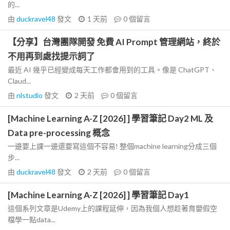
的...
由
duckravel48
發文
1 天前
0
個留言
【分享】台灣團隊開發 免費 AI Prompt 管理網站，終於
不用再到處找提示詞了
最近 AI 幾乎已經變成每天工作都會用到的工具。像是 ChatGPT、
Claud...
由
nlstudio
發文
2 天前
0
個留言
[Machine Learning A-Z [2026] ] 學習筆記 Day2 ML 及
Data pre-processing 概念
一邊要上課一邊還要寫這個不容易! 整個machine learning分成三個
步...
由
duckravel48
發文
2 天前
0
個留言
[Machine Learning A-Z [2026] ] 學習筆記 Day1
這個系列文章是Udemy上的課程延伸，因為我個人想趁著育嬰假空
檔學一點data...