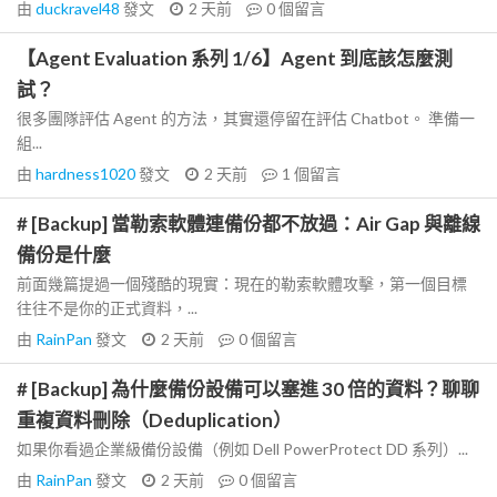
由
duckravel48
發文
2 天前
0
個留言
【Agent Evaluation 系列 1/6】Agent 到底該怎麼測
試？
很多團隊評估 Agent 的方法，其實還停留在評估 Chatbot。 準備一
組...
由
hardness1020
發文
2 天前
1
個留言
# [Backup] 當勒索軟體連備份都不放過：Air Gap 與離線
備份是什麼
前面幾篇提過一個殘酷的現實：現在的勒索軟體攻擊，第一個目標
往往不是你的正式資料，...
由
RainPan
發文
2 天前
0
個留言
# [Backup] 為什麼備份設備可以塞進 30 倍的資料？聊聊
重複資料刪除（Deduplication）
如果你看過企業級備份設備（例如 Dell PowerProtect DD 系列）...
由
RainPan
發文
2 天前
0
個留言