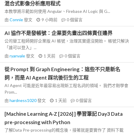
混合式影像分析應用程式
本教學將示範如何使用 Angular、Firebase AI Logic 與 G...
由
Connie
發文
9 小時前
0
個留言
AI 協作不是發帳號：企業要先畫出四條責任邊界
公司替工程師開好企業版 AI 帳號，治理其實還沒開始。 帳號只解決
「誰可以登入」...
由
ryanvale
發文
1 天前
0
個留言
從 Prompt 到 Graph Engineering：這些不只是新名
詞，而是 AI Agent 踩坑後衍生的工程
AI Agent 可能是近年最容易出現新工程名詞的領域。 我們才剛學會
Prom...
由
hardness1020
發文
1 天前
0
個留言
[Machine Learning A-Z [2026] ] 學習筆記 Day3 Data
pre-processing with Python
了解Data Pre-processing的概念後，接著就是要實作了 資料下載