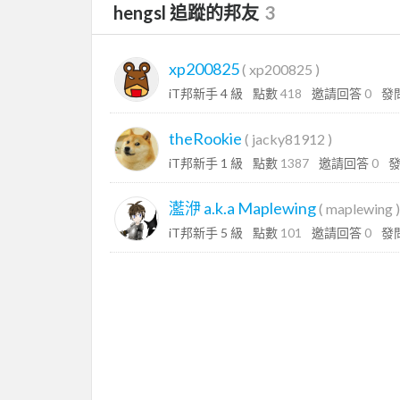
hengsl 追蹤的邦友
3
xp200825
(
xp200825
)
iT邦新手 4 級
點數
418
邀請回答
0
發
theRookie
(
jacky81912
)
iT邦新手 1 級
點數
1387
邀請回答
0
灆洢 a.k.a Maplewing
(
maplewing
)
iT邦新手 5 級
點數
101
邀請回答
0
發