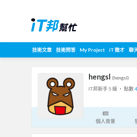
技術文章
技術問答
My Project
iT 徵才
聊
hengsl
(hengsl)
iT邦新手 5 級 ‧ 點數
個人背景