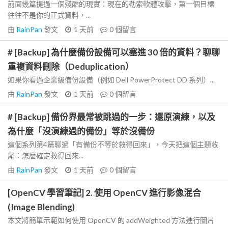
前面幾篇提過一個殘酷的現實：現在的勒索軟體攻擊，第一個目標
往往不是你的正式資料，...
由
RainPan
發文
1 天前
0
個留言
# [Backup] 為什麼備份設備可以塞進 30 倍的資料？聊聊
重複資料刪除（Deduplication）
如果你看過企業級備份設備（例如 Dell PowerProtect DD 系列）...
由
RainPan
發文
1 天前
0
個留言
# [Backup] 備份界最常被跳過的一步：還原演練，以及
為什麼「沒演練過的備份」等於沒備份
這個系列第4篇聊過「有備份不等於救得回來」，今天把這個主題收
尾：怎麼確定救得回來...
由
RainPan
發文
1 天前
0
個留言
[OpenCV 學習筆記] 2. 使用 OpenCV 進行影像混合
(Image Blending)
本文將簡單示範如何使用 OpenCV 的 addWeighted 方法進行圖片