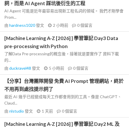
詞，而是 AI Agent 踩坑後衍生的工程
AI Agent 可能是近年最容易出現新工程名詞的領域。 我們才剛學會
Prom...
由
hardness1020
發文
2 小時前
0
個留言
[Machine Learning A-Z [2026] ] 學習筆記 Day3 Data
pre-processing with Python
了解Data Pre-processing的概念後，接著就是要實作了 資料下載
的...
由
duckravel48
發文
5 小時前
0
個留言
【分享】台灣團隊開發 免費 AI Prompt 管理網站，終於
不用再到處找提示詞了
最近 AI 幾乎已經變成每天工作都會用到的工具。像是 ChatGPT、
Claud...
由
nlstudio
發文
1 天前
0
個留言
[Machine Learning A-Z [2026] ] 學習筆記 Day2 ML 及