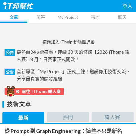
登入
文章
問答
My Project
徵才
聊天
按讚加入 iThelp 粉絲團追蹤
最熱血的技術盛事，連續 30 天的修煉【2026 iThome 鐵
公告
人賽】8 月 1 日賽事正式開啟！
全新專區「My Project」正式上線！邀請你用技術交流，
公告
分享最真實的開發經驗
前往 iThome鐵人賽
技術文章
熱門
鐵人賽
最新
從 Prompt 到 Graph Engineering：這些不只是新名