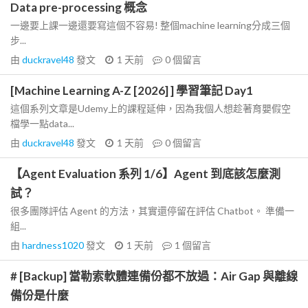
Data pre-processing 概念
一邊要上課一邊還要寫這個不容易! 整個machine learning分成三個
步...
由
duckravel48
發文
1 天前
0
個留言
[Machine Learning A-Z [2026] ] 學習筆記 Day1
這個系列文章是Udemy上的課程延伸，因為我個人想趁著育嬰假空
檔學一點data...
由
duckravel48
發文
1 天前
0
個留言
【Agent Evaluation 系列 1/6】Agent 到底該怎麼測
試？
很多團隊評估 Agent 的方法，其實還停留在評估 Chatbot。 準備一
組...
由
hardness1020
發文
1 天前
1
個留言
# [Backup] 當勒索軟體連備份都不放過：Air Gap 與離線
備份是什麼