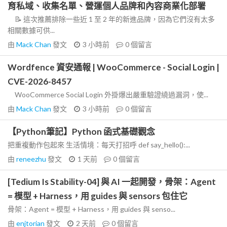
育私域、收集名單、營運個人品牌和內容商業化部署
📝 這次推薦排除一些近 1 至 2 年的新進品牌，因為它們沒有太多
相關數據可供...
由
Mack Chan
發文
3 小時前
0
個留言
Wordfence 資安通報 | WooCommerce - Social Login |
CVE-2026-8457
WooCommerce Social Login 外掛爆出嚴重驗證繞過漏洞，使...
由
Mack Chan
發文
3 小時前
0
個留言
【Python筆記】Python 函式基礎觀念
把重複動作包起來 生活情境：每天打招呼 def say_hello():...
由
reneezhu
發文
1 天前
0
個留言
[Tedium Is Stability-04] 與 AI 一起開發，骨架：Agent
= 模型 + Harness，用 guides 與 sensors 包住它
骨架：Agent = 模型 + Harness，用 guides 與 senso...
由
enjtorian
發文
2 天前
0
個留言