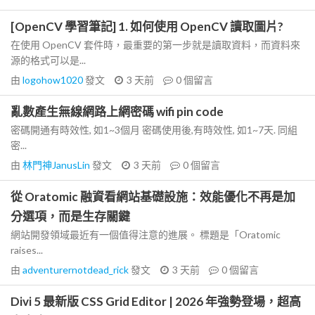
[OpenCV 學習筆記] 1. 如何使用 OpenCV 讀取圖片?
在使用 OpenCV 套件時，最重要的第一步就是讀取資料，而資料來
源的格式可以是...
由
logohow1020
發文
3 天前
0
個留言
亂數產生無線網路上網密碼 wifi pin code
密碼開通有時效性, 如1~3個月 密碼使用後,有時效性, 如1~7天. 同組
密...
由
林門神JanusLin
發文
3 天前
0
個留言
從 Oratomic 融資看網站基礎設施：效能優化不再是加
分選項，而是生存關鍵
網站開發領域最近有一個值得注意的進展。 標題是「Oratomic
raises...
由
adventurernotdead_rick
發文
3 天前
0
個留言
Divi 5 最新版 CSS Grid Editor | 2026 年強勢登場，超高