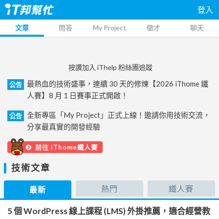
登入
文章
問答
My Project
徵才
聊天
按讚加入 iThelp 粉絲團追蹤
最熱血的技術盛事，連續 30 天的修煉【2026 iThome 鐵
公告
人賽】8 月 1 日賽事正式開啟！
全新專區「My Project」正式上線！邀請你用技術交流，
公告
分享最真實的開發經驗
前往 iThome鐵人賽
技術文章
熱門
鐵人賽
最新
5 個 WordPress 線上課程 (LMS) 外掛推薦，適合經營教