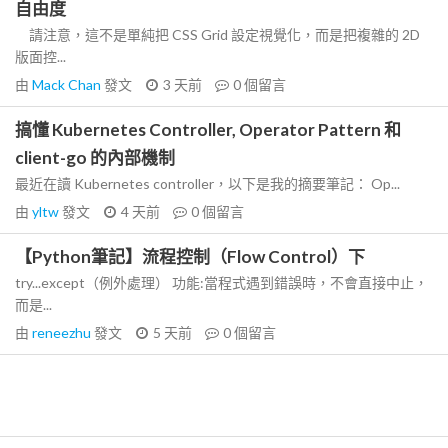
自由度
請注意，這不是單純把 CSS Grid 設定視覺化，而是把複雜的 2D
版面控...
由
Mack Chan
發文
3 天前
0
個留言
搞懂 Kubernetes Controller, Operator Pattern 和
client-go 的內部機制
最近在讀 Kubernetes controller，以下是我的摘要筆記： Op...
由
yltw
發文
4 天前
0
個留言
【Python筆記】流程控制（Flow Control）下
try...except（例外處理） 功能:當程式遇到錯誤時，不會直接中止，
而是...
由
reneezhu
發文
5 天前
0
個留言