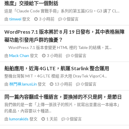
進度」交接給下一個對話
這是「Claude Code 實戰手冊」系列的第五篇(G5)。G3 講了 CL...
由
timwei
發文
3 小時前
0
個留言
WordPress 7.1 版本將於 8 月 19 日發布，其中表格無障
礙功能引發用戶群的擔憂？
WordPress 7.1 版本會變更 HTML 裡的 Table 的結構，其...
由
Mack Chan
發文
3 小時前
0
個留言
船舶應用，近海 4G LTE，航運 Starlink 整合運用
整機台灣製 MIT，4G LTE 模組 非大陸 DrayTek VigorC4...
由
林門神JanusLin
發文
13 小時前
0
個留言
同一篇內容翻成十種語言，要換掉的不只是詞，是節日
我們做的是一套「上傳一張孩子的照片，就寫出並畫出一本繪本」
的產品，內容要以十種語...
由
lumorakids
發文
1 天前
0
個留言