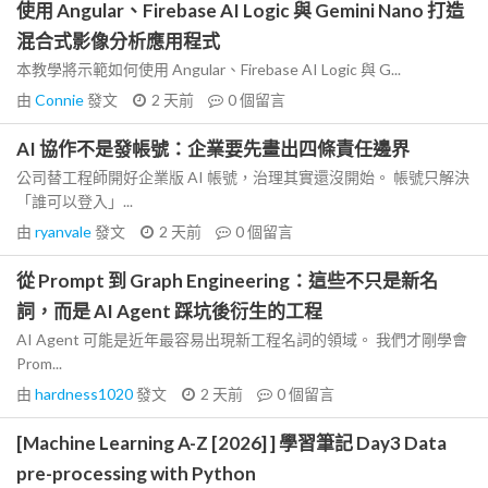
使用 Angular、Firebase AI Logic 與 Gemini Nano 打造
混合式影像分析應用程式
本教學將示範如何使用 Angular、Firebase AI Logic 與 G...
由
Connie
發文
2 天前
0
個留言
AI 協作不是發帳號：企業要先畫出四條責任邊界
公司替工程師開好企業版 AI 帳號，治理其實還沒開始。 帳號只解決
「誰可以登入」...
由
ryanvale
發文
2 天前
0
個留言
從 Prompt 到 Graph Engineering：這些不只是新名
詞，而是 AI Agent 踩坑後衍生的工程
AI Agent 可能是近年最容易出現新工程名詞的領域。 我們才剛學會
Prom...
由
hardness1020
發文
2 天前
0
個留言
[Machine Learning A-Z [2026] ] 學習筆記 Day3 Data
pre-processing with Python