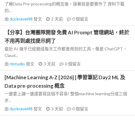
了解Data Pre-processing的概念後，接著就是要實作了 資料下載
的...
由
duckravel48
發文
2 天前
0
個留言
【分享】台灣團隊開發 免費 AI Prompt 管理網站，終於
不用再到處找提示詞了
最近 AI 幾乎已經變成每天工作都會用到的工具。像是 ChatGPT、
Claud...
由
nlstudio
發文
3 天前
0
個留言
[Machine Learning A-Z [2026] ] 學習筆記 Day2 ML 及
Data pre-processing 概念
一邊要上課一邊還要寫這個不容易! 整個machine learning分成三個
步...
由
duckravel48
發文
3 天前
0
個留言