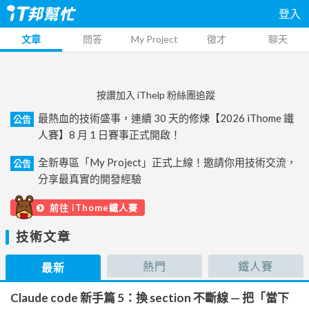
登入
文章
問答
My Project
徵才
聊天
按讚加入 iThelp 粉絲團追蹤
最熱血的技術盛事，連續 30 天的修煉【2026 iThome 鐵
公告
人賽】8 月 1 日賽事正式開啟！
全新專區「My Project」正式上線！邀請你用技術交流，
公告
分享最真實的開發經驗
前往 iThome鐵人賽
技術文章
熱門
鐵人賽
最新
Claude code 新手篇 5：換 section 不斷線 — 把「當下