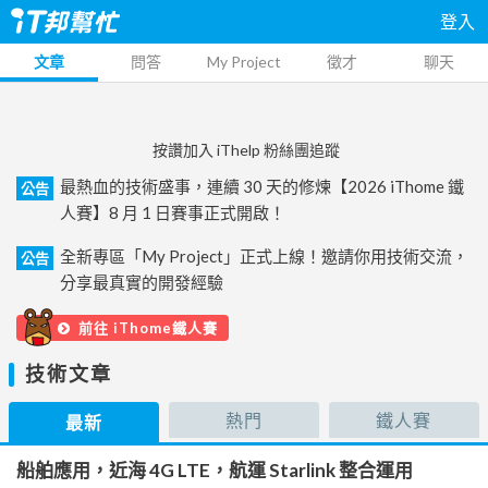
登入
文章
問答
My Project
徵才
聊天
按讚加入 iThelp 粉絲團追蹤
最熱血的技術盛事，連續 30 天的修煉【2026 iThome 鐵
公告
人賽】8 月 1 日賽事正式開啟！
全新專區「My Project」正式上線！邀請你用技術交流，
公告
分享最真實的開發經驗
前往 iThome鐵人賽
技術文章
熱門
鐵人賽
最新
船舶應用，近海 4G LTE，航運 Starlink 整合運用