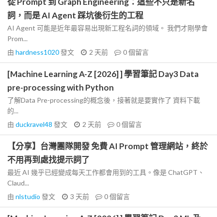
從 Prompt 到 Graph Engineering：這些不只是新名
詞，而是 AI Agent 踩坑後衍生的工程
AI Agent 可能是近年最容易出現新工程名詞的領域。 我們才剛學會
Prom...
由
hardness1020
發文
2 天前
0
個留言
[Machine Learning A-Z [2026] ] 學習筆記 Day3 Data
pre-processing with Python
了解Data Pre-processing的概念後，接著就是要實作了 資料下載
的...
由
duckravel48
發文
2 天前
0
個留言
【分享】台灣團隊開發 免費 AI Prompt 管理網站，終於
不用再到處找提示詞了
最近 AI 幾乎已經變成每天工作都會用到的工具。像是 ChatGPT、
Claud...
由
nlstudio
發文
3 天前
0
個留言