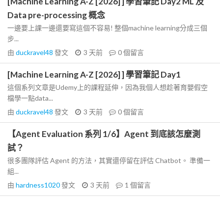
[Machine Learning A-Z [2026] ] 學習筆記 Day2 ML 及
Data pre-processing 概念
一邊要上課一邊還要寫這個不容易! 整個machine learning分成三個
步...
由
duckravel48
發文
3 天前
0
個留言
[Machine Learning A-Z [2026] ] 學習筆記 Day1
這個系列文章是Udemy上的課程延伸，因為我個人想趁著育嬰假空
檔學一點data...
由
duckravel48
發文
3 天前
0
個留言
【Agent Evaluation 系列 1/6】Agent 到底該怎麼測
試？
很多團隊評估 Agent 的方法，其實還停留在評估 Chatbot。 準備一
組...
由
hardness1020
發文
3 天前
1
個留言