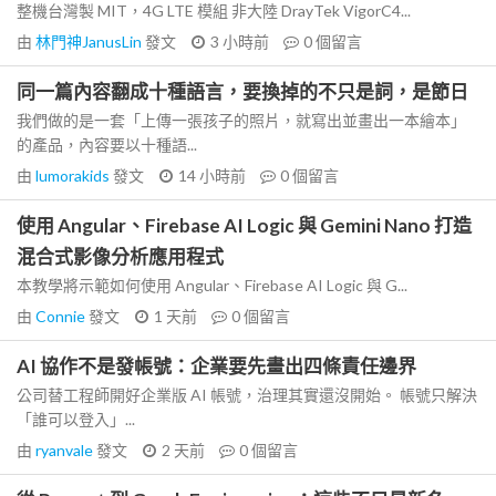
整機台灣製 MIT，4G LTE 模組 非大陸 DrayTek VigorC4...
由
林門神JanusLin
發文
3 小時前
0
個留言
同一篇內容翻成十種語言，要換掉的不只是詞，是節日
我們做的是一套「上傳一張孩子的照片，就寫出並畫出一本繪本」
的產品，內容要以十種語...
由
lumorakids
發文
14 小時前
0
個留言
使用 Angular、Firebase AI Logic 與 Gemini Nano 打造
混合式影像分析應用程式
本教學將示範如何使用 Angular、Firebase AI Logic 與 G...
由
Connie
發文
1 天前
0
個留言
AI 協作不是發帳號：企業要先畫出四條責任邊界
公司替工程師開好企業版 AI 帳號，治理其實還沒開始。 帳號只解決
「誰可以登入」...
由
ryanvale
發文
2 天前
0
個留言