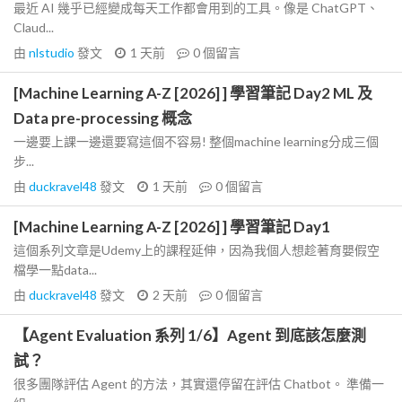
最近 AI 幾乎已經變成每天工作都會用到的工具。像是 ChatGPT、
Claud...
由
nlstudio
發文
1 天前
0
個留言
[Machine Learning A-Z [2026] ] 學習筆記 Day2 ML 及
Data pre-processing 概念
一邊要上課一邊還要寫這個不容易! 整個machine learning分成三個
步...
由
duckravel48
發文
1 天前
0
個留言
[Machine Learning A-Z [2026] ] 學習筆記 Day1
這個系列文章是Udemy上的課程延伸，因為我個人想趁著育嬰假空
檔學一點data...
由
duckravel48
發文
2 天前
0
個留言
【Agent Evaluation 系列 1/6】Agent 到底該怎麼測
試？
很多團隊評估 Agent 的方法，其實還停留在評估 Chatbot。 準備一