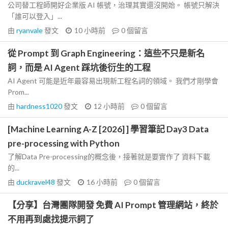
公司替工程師開好企業版 AI 帳號，治理其實還沒開始。 帳號只解決
「誰可以登入」...
由
ryanvale
發文
10 小時前
0
個留言
從 Prompt 到 Graph Engineering：這些不只是新名
詞，而是 AI Agent 踩坑後衍生的工程
AI Agent 可能是近年最容易出現新工程名詞的領域。 我們才剛學會
Prom...
由
hardness1020
發文
12 小時前
0
個留言
[Machine Learning A-Z [2026] ] 學習筆記 Day3 Data
pre-processing with Python
了解Data Pre-processing的概念後，接著就是要實作了 資料下載
的...
由
duckravel48
發文
16 小時前
0
個留言
【分享】台灣團隊開發 免費 AI Prompt 管理網站，終於
不用再到處找提示詞了