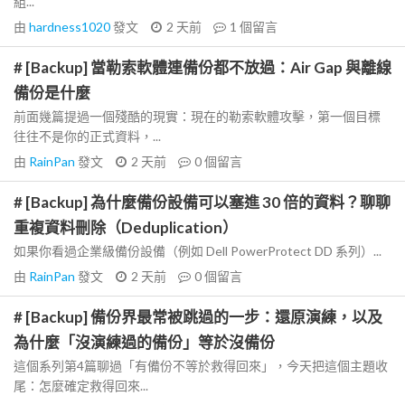
組...
由
hardness1020
發文
2 天前
1
個留言
# [Backup] 當勒索軟體連備份都不放過：Air Gap 與離線
備份是什麼
前面幾篇提過一個殘酷的現實：現在的勒索軟體攻擊，第一個目標
往往不是你的正式資料，...
由
RainPan
發文
2 天前
0
個留言
# [Backup] 為什麼備份設備可以塞進 30 倍的資料？聊聊
重複資料刪除（Deduplication）
如果你看過企業級備份設備（例如 Dell PowerProtect DD 系列）...
由
RainPan
發文
2 天前
0
個留言
# [Backup] 備份界最常被跳過的一步：還原演練，以及
為什麼「沒演練過的備份」等於沒備份
這個系列第4篇聊過「有備份不等於救得回來」，今天把這個主題收
尾：怎麼確定救得回來...