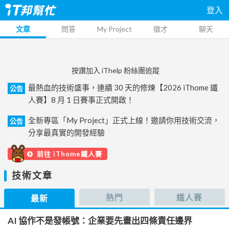
登入
文章
問答
My Project
徵才
聊天
按讚加入 iThelp 粉絲團追蹤
最熱血的技術盛事，連續 30 天的修煉【2026 iThome 鐵
公告
人賽】8 月 1 日賽事正式開啟！
全新專區「My Project」正式上線！邀請你用技術交流，
公告
分享最真實的開發經驗
前往 iThome鐵人賽
技術文章
熱門
鐵人賽
最新
AI 協作不是發帳號：企業要先畫出四條責任邊界