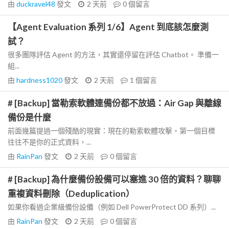
由
duckravel48
發文
2 天前
0
個留言
【Agent Evaluation 系列 1/6】Agent 到底該怎麼測
試？
很多團隊評估 Agent 的方法，其實還停留在評估 Chatbot。 準備一
組...
由
hardness1020
發文
2 天前
1
個留言
# [Backup] 當勒索軟體連備份都不放過：Air Gap 與離線
備份是什麼
前面幾篇提過一個殘酷的現實：現在的勒索軟體攻擊，第一個目標
往往不是你的正式資料，...
由
RainPan
發文
2 天前
0
個留言
# [Backup] 為什麼備份設備可以塞進 30 倍的資料？聊聊
重複資料刪除（Deduplication）
如果你看過企業級備份設備（例如 Dell PowerProtect DD 系列）...
由
RainPan
發文
2 天前
0
個留言