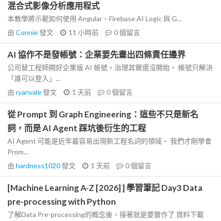
混合式影像分析應用程式
本教學將示範如何使用 Angular、Firebase AI Logic 與 G...
由
Connie
發文
11 小時前
0
個留言
AI 協作不是發帳號：企業要先畫出四條責任邊界
公司替工程師開好企業版 AI 帳號，治理其實還沒開始。 帳號只解決
「誰可以登入」...
由
ryanvale
發文
1 天前
0
個留言
從 Prompt 到 Graph Engineering：這些不只是新名
詞，而是 AI Agent 踩坑後衍生的工程
AI Agent 可能是近年最容易出現新工程名詞的領域。 我們才剛學會
Prom...
由
hardness1020
發文
1 天前
0
個留言
[Machine Learning A-Z [2026] ] 學習筆記 Day3 Data
pre-processing with Python
了解Data Pre-processing的概念後，接著就是要實作了 資料下載