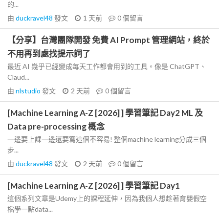
的...
由
duckravel48
發文
1 天前
0
個留言
【分享】台灣團隊開發 免費 AI Prompt 管理網站，終於
不用再到處找提示詞了
最近 AI 幾乎已經變成每天工作都會用到的工具。像是 ChatGPT、
Claud...
由
nlstudio
發文
2 天前
0
個留言
[Machine Learning A-Z [2026] ] 學習筆記 Day2 ML 及
Data pre-processing 概念
一邊要上課一邊還要寫這個不容易! 整個machine learning分成三個
步...
由
duckravel48
發文
2 天前
0
個留言
[Machine Learning A-Z [2026] ] 學習筆記 Day1
這個系列文章是Udemy上的課程延伸，因為我個人想趁著育嬰假空
檔學一點data...