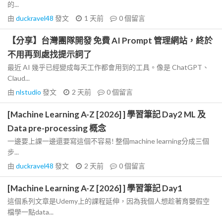
的...
由
duckravel48
發文
1 天前
0
個留言
【分享】台灣團隊開發 免費 AI Prompt 管理網站，終於
不用再到處找提示詞了
最近 AI 幾乎已經變成每天工作都會用到的工具。像是 ChatGPT、
Claud...
由
nlstudio
發文
2 天前
0
個留言
[Machine Learning A-Z [2026] ] 學習筆記 Day2 ML 及
Data pre-processing 概念
一邊要上課一邊還要寫這個不容易! 整個machine learning分成三個
步...
由
duckravel48
發文
2 天前
0
個留言
[Machine Learning A-Z [2026] ] 學習筆記 Day1
這個系列文章是Udemy上的課程延伸，因為我個人想趁著育嬰假空
檔學一點data...