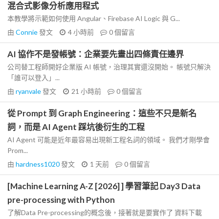
混合式影像分析應用程式
本教學將示範如何使用 Angular、Firebase AI Logic 與 G...
由
Connie
發文
4 小時前
0
個留言
AI 協作不是發帳號：企業要先畫出四條責任邊界
公司替工程師開好企業版 AI 帳號，治理其實還沒開始。 帳號只解決
「誰可以登入」...
由
ryanvale
發文
21 小時前
0
個留言
從 Prompt 到 Graph Engineering：這些不只是新名
詞，而是 AI Agent 踩坑後衍生的工程
AI Agent 可能是近年最容易出現新工程名詞的領域。 我們才剛學會
Prom...
由
hardness1020
發文
1 天前
0
個留言
[Machine Learning A-Z [2026] ] 學習筆記 Day3 Data
pre-processing with Python
了解Data Pre-processing的概念後，接著就是要實作了 資料下載