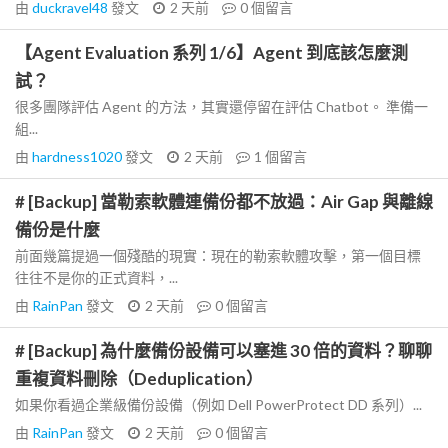
由
duckravel48
發文
2 天前
0
個留言
【Agent Evaluation 系列 1/6】Agent 到底該怎麼測
試？
很多團隊評估 Agent 的方法，其實還停留在評估 Chatbot。 準備一
組...
由
hardness1020
發文
2 天前
1
個留言
# [Backup] 當勒索軟體連備份都不放過：Air Gap 與離線
備份是什麼
前面幾篇提過一個殘酷的現實：現在的勒索軟體攻擊，第一個目標
往往不是你的正式資料，...
由
RainPan
發文
2 天前
0
個留言
# [Backup] 為什麼備份設備可以塞進 30 倍的資料？聊聊
重複資料刪除（Deduplication）
如果你看過企業級備份設備（例如 Dell PowerProtect DD 系列）...
由
RainPan
發文
2 天前
0
個留言