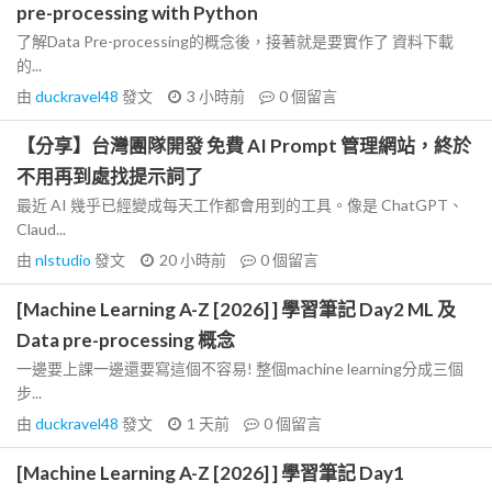
pre-processing with Python
了解Data Pre-processing的概念後，接著就是要實作了 資料下載
的...
由
duckravel48
發文
3 小時前
0
個留言
【分享】台灣團隊開發 免費 AI Prompt 管理網站，終於
不用再到處找提示詞了
最近 AI 幾乎已經變成每天工作都會用到的工具。像是 ChatGPT、
Claud...
由
nlstudio
發文
20 小時前
0
個留言
[Machine Learning A-Z [2026] ] 學習筆記 Day2 ML 及
Data pre-processing 概念
一邊要上課一邊還要寫這個不容易! 整個machine learning分成三個
步...
由
duckravel48
發文
1 天前
0
個留言
[Machine Learning A-Z [2026] ] 學習筆記 Day1