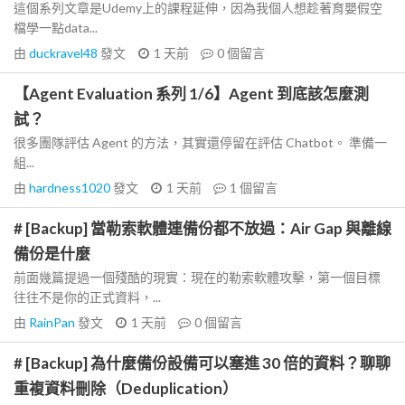
這個系列文章是Udemy上的課程延伸，因為我個人想趁著育嬰假空
檔學一點data...
由
duckravel48
發文
1 天前
0
個留言
【Agent Evaluation 系列 1/6】Agent 到底該怎麼測
試？
很多團隊評估 Agent 的方法，其實還停留在評估 Chatbot。 準備一
組...
由
hardness1020
發文
1 天前
1
個留言
# [Backup] 當勒索軟體連備份都不放過：Air Gap 與離線
備份是什麼
前面幾篇提過一個殘酷的現實：現在的勒索軟體攻擊，第一個目標
往往不是你的正式資料，...
由
RainPan
發文
1 天前
0
個留言
# [Backup] 為什麼備份設備可以塞進 30 倍的資料？聊聊
重複資料刪除（Deduplication）