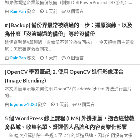
如果你看過企業級備份設備（例如 Dell PowerProtect DD 系列）...
由
RainPan
發文
1 天前
0
個留言
# [Backup] 備份界最常被跳過的一步：還原演練，以及
為什麼「沒演練過的備份」等於沒備份
這個系列第4篇聊過「有備份不等於救得回來」，今天把這個主題收
尾：怎麼確定救得回來...
由
RainPan
發文
1 天前
0
個留言
[OpenCV 學習筆記] 2. 使用 OpenCV 進行影像混合
(Image Blending)
本文將簡單示範如何使用 OpenCV 的 addWeighted 方法進行圖片
的...
由
logohow1020
發文
1 天前
0
個留言
5 個 WordPress 線上課程 (LMS) 外掛推薦，適合經營教
育私域、收集名單、營運個人品牌和內容商業化部署
📝 這次推薦排除一些近 1 至 2 年的新進品牌，因為它們沒有太多