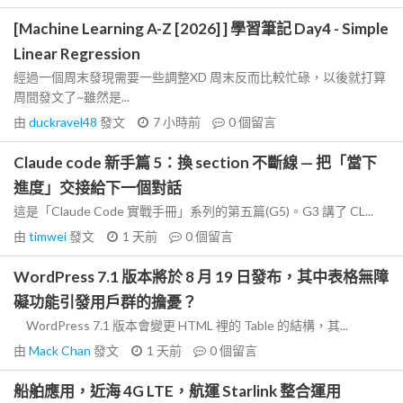
[Machine Learning A-Z [2026] ] 學習筆記 Day4 - Simple
Linear Regression
經過一個周末發現需要一些調整XD 周末反而比較忙碌，以後就打算
周間發文了~雖然是...
由
duckravel48
發文
7 小時前
0
個留言
Claude code 新手篇 5：換 section 不斷線 — 把「當下
進度」交接給下一個對話
這是「Claude Code 實戰手冊」系列的第五篇(G5)。G3 講了 CL...
由
timwei
發文
1 天前
0
個留言
WordPress 7.1 版本將於 8 月 19 日發布，其中表格無障
礙功能引發用戶群的擔憂？
WordPress 7.1 版本會變更 HTML 裡的 Table 的結構，其...
由
Mack Chan
發文
1 天前
0
個留言
船舶應用，近海 4G LTE，航運 Starlink 整合運用