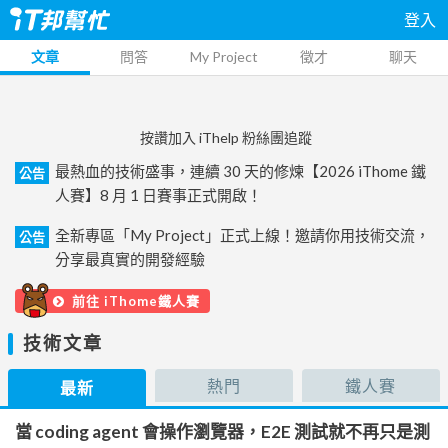
登入
文章
問答
My Project
徵才
聊天
按讚加入 iThelp 粉絲團追蹤
最熱血的技術盛事，連續 30 天的修煉【2026 iThome 鐵
公告
人賽】8 月 1 日賽事正式開啟！
全新專區「My Project」正式上線！邀請你用技術交流，
公告
分享最真實的開發經驗
前往 iThome鐵人賽
技術文章
熱門
鐵人賽
最新
當 coding agent 會操作瀏覽器，E2E 測試就不再只是測