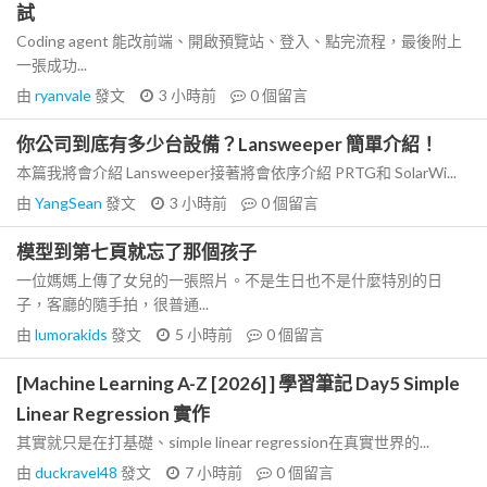
試
Coding agent 能改前端、開啟預覽站、登入、點完流程，最後附上
一張成功...
由
ryanvale
發文
3 小時前
0
個留言
你公司到底有多少台設備？Lansweeper 簡單介紹！
本篇我將會介紹 Lansweeper接著將會依序介紹 PRTG和 SolarWi...
由
YangSean
發文
3 小時前
0
個留言
模型到第七頁就忘了那個孩子
一位媽媽上傳了女兒的一張照片。不是生日也不是什麼特別的日
子，客廳的隨手拍，很普通...
由
lumorakids
發文
5 小時前
0
個留言
[Machine Learning A-Z [2026] ] 學習筆記 Day5 Simple
Linear Regression 實作
其實就只是在打基礎、simple linear regression在真實世界的...
由
duckravel48
發文
7 小時前
0
個留言