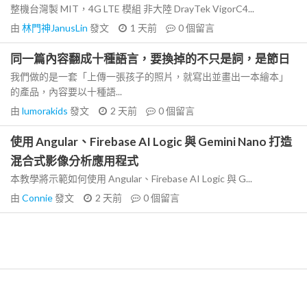
整機台灣製 MIT，4G LTE 模組 非大陸 DrayTek VigorC4...
由
林門神JanusLin
發文
1 天前
0
個留言
同一篇內容翻成十種語言，要換掉的不只是詞，是節日
我們做的是一套「上傳一張孩子的照片，就寫出並畫出一本繪本」
的產品，內容要以十種語...
由
lumorakids
發文
2 天前
0
個留言
使用 Angular、Firebase AI Logic 與 Gemini Nano 打造
混合式影像分析應用程式
本教學將示範如何使用 Angular、Firebase AI Logic 與 G...
由
Connie
發文
2 天前
0
個留言