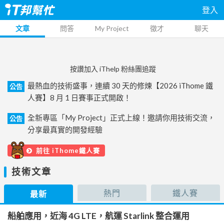
登入
文章
問答
My Project
徵才
聊天
按讚加入 iThelp 粉絲團追蹤
最熱血的技術盛事，連續 30 天的修煉【2026 iThome 鐵
公告
人賽】8 月 1 日賽事正式開啟！
全新專區「My Project」正式上線！邀請你用技術交流，
公告
分享最真實的開發經驗
前往 iThome鐵人賽
技術文章
熱門
鐵人賽
最新
船舶應用，近海 4G LTE，航運 Starlink 整合運用