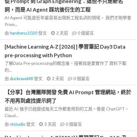
從 Prompt 到 Graph Engineering：這些不只是新名
詞，而是 AI Agent 踩坑後衍生的工程
AI Agent 可能是近年最容易出現新工程名詞的領域。 我們才剛學會
Prom...
由
hardness1020
發文
2 天前
0
個留言
[Machine Learning A-Z [2026] ] 學習筆記 Day3 Data
pre-processing with Python
了解Data Pre-processing的概念後，接著就是要實作了 資料下載
的...
由
duckravel48
發文
2 天前
0
個留言
【分享】台灣團隊開發 免費 AI Prompt 管理網站，終於
不用再到處找提示詞了
最近 AI 幾乎已經變成每天工作都會用到的工具。像是 ChatGPT、
Claud...
由
nlstudio
發文
3 天前
0
個留言