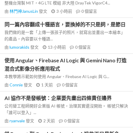
整機台灣製 MIT，4G LTE 模組 非大陸 DrayTek VigorC4...
由
林門神JanusLin
發文
3 小時前
0
個留言
同一篇內容翻成十種語言，要換掉的不只是詞，是節日
我們做的是一套「上傳一張孩子的照片，就寫出並畫出一本繪本」
的產品，內容要以十種語...
由
lumorakids
發文
13 小時前
0
個留言
使用 Angular、Firebase AI Logic 與 Gemini Nano 打造
混合式影像分析應用程式
本教學將示範如何使用 Angular、Firebase AI Logic 與 G...
由
Connie
發文
1 天前
0
個留言
AI 協作不是發帳號：企業要先畫出四條責任邊界
公司替工程師開好企業版 AI 帳號，治理其實還沒開始。 帳號只解決
「誰可以登入」...
由
ryanvale
發文
2 天前
0
個留言