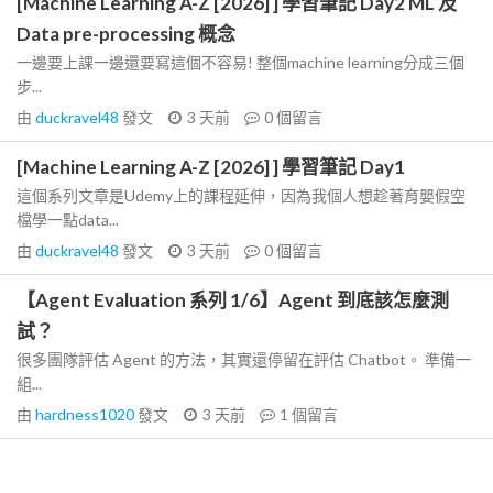
[Machine Learning A-Z [2026] ] 學習筆記 Day2 ML 及
Data pre-processing 概念
一邊要上課一邊還要寫這個不容易! 整個machine learning分成三個
步...
由
duckravel48
發文
3 天前
0
個留言
[Machine Learning A-Z [2026] ] 學習筆記 Day1
這個系列文章是Udemy上的課程延伸，因為我個人想趁著育嬰假空
檔學一點data...
由
duckravel48
發文
3 天前
0
個留言
【Agent Evaluation 系列 1/6】Agent 到底該怎麼測
試？
很多團隊評估 Agent 的方法，其實還停留在評估 Chatbot。 準備一
組...
由
hardness1020
發文
3 天前
1
個留言