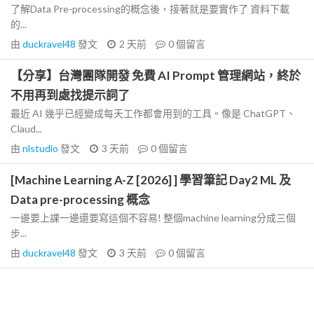
了解Data Pre-processing的概念後，接著就是要實作了 資料下載
的...
由
duckravel48
發文
2 天前
0
個留言
【分享】台灣團隊開發 免費 AI Prompt 管理網站，終於
不用再到處找提示詞了
最近 AI 幾乎已經變成每天工作都會用到的工具。像是 ChatGPT、
Claud...
由
nlstudio
發文
3 天前
0
個留言
[Machine Learning A-Z [2026] ] 學習筆記 Day2 ML 及
Data pre-processing 概念
一邊要上課一邊還要寫這個不容易! 整個machine learning分成三個
步...
由
duckravel48
發文
3 天前
0
個留言