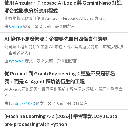
使用 Angular、Firebase AI Logic 與 Gemini Nano 打造
混合式影像分析應用程式
本教學將示範如何使用 Angular、Firebase AI Logic 與 G...
由
Connie
發文
2 天前
0
個留言
AI 協作不是發帳號：企業要先畫出四條責任邊界
公司替工程師開好企業版 AI 帳號，治理其實還沒開始。 帳號只解決
「誰可以登入」...
由
ryanvale
發文
2 天前
0
個留言
從 Prompt 到 Graph Engineering：這些不只是新名
詞，而是 AI Agent 踩坑後衍生的工程
AI Agent 可能是近年最容易出現新工程名詞的領域。 我們才剛學會
Prom...
由
hardness1020
發文
2 天前
0
個留言
[Machine Learning A-Z [2026] ] 學習筆記 Day3 Data
pre-processing with Python