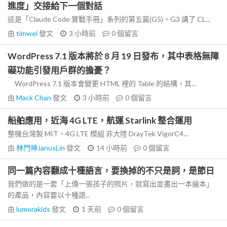
進度」交接給下一個對話
這是「Claude Code 實戰手冊」系列的第五篇(G5)。G3 講了 CL...
由
timwei
發文
3 小時前
0
個留言
WordPress 7.1 版本將於 8 月 19 日發布，其中表格無障
礙功能引發用戶群的擔憂？
WordPress 7.1 版本會變更 HTML 裡的 Table 的結構，其...
由
Mack Chan
發文
3 小時前
0
個留言
船舶應用，近海 4G LTE，航運 Starlink 整合運用
整機台灣製 MIT，4G LTE 模組 非大陸 DrayTek VigorC4...
由
林門神JanusLin
發文
14 小時前
0
個留言
同一篇內容翻成十種語言，要換掉的不只是詞，是節日
我們做的是一套「上傳一張孩子的照片，就寫出並畫出一本繪本」
的產品，內容要以十種語...
由
lumorakids
發文
1 天前
0
個留言