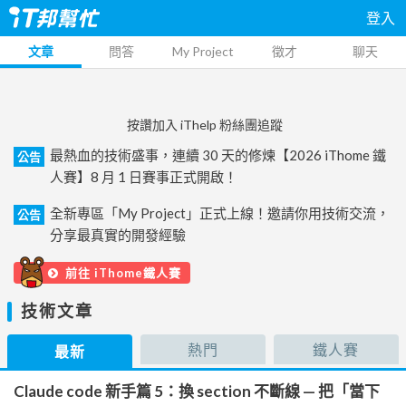
登入
文章
問答
My Project
徵才
聊天
按讚加入 iThelp 粉絲團追蹤
最熱血的技術盛事，連續 30 天的修煉【2026 iThome 鐵
公告
人賽】8 月 1 日賽事正式開啟！
全新專區「My Project」正式上線！邀請你用技術交流，
公告
分享最真實的開發經驗
前往 iThome鐵人賽
技術文章
熱門
鐵人賽
最新
Claude code 新手篇 5：換 section 不斷線 — 把「當下