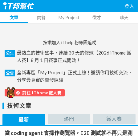
登入
文章
問答
My Project
徵才
聊天
按讚加入 iThelp 粉絲團追蹤
最熱血的技術盛事，連續 30 天的修煉【2026 iThome 鐵
公告
人賽】8 月 1 日賽事正式開啟！
全新專區「My Project」正式上線！邀請你用技術交流，
公告
分享最真實的開發經驗
前往 iThome鐵人賽
技術文章
熱門
鐵人賽
最新
當 coding agent 會操作瀏覽器，E2E 測試就不再只是測