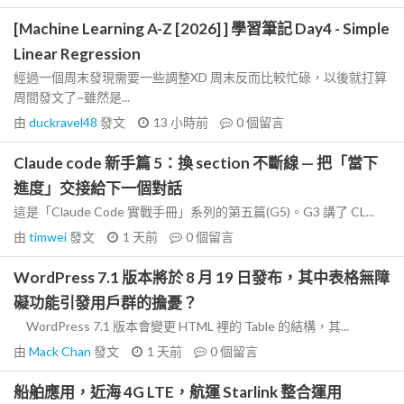
[Machine Learning A-Z [2026] ] 學習筆記 Day4 - Simple
Linear Regression
經過一個周末發現需要一些調整XD 周末反而比較忙碌，以後就打算
周間發文了~雖然是...
由
duckravel48
發文
13 小時前
0
個留言
Claude code 新手篇 5：換 section 不斷線 — 把「當下
進度」交接給下一個對話
這是「Claude Code 實戰手冊」系列的第五篇(G5)。G3 講了 CL...
由
timwei
發文
1 天前
0
個留言
WordPress 7.1 版本將於 8 月 19 日發布，其中表格無障
礙功能引發用戶群的擔憂？
WordPress 7.1 版本會變更 HTML 裡的 Table 的結構，其...
由
Mack Chan
發文
1 天前
0
個留言
船舶應用，近海 4G LTE，航運 Starlink 整合運用