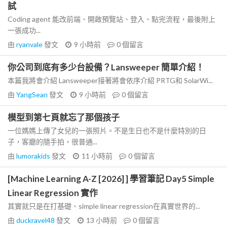
試
Coding agent 能改前端、開啟預覽站、登入、點完流程，最後附上
一張成功...
由
ryanvale
發文
9 小時前
0
個留言
你公司到底有多少台設備？Lansweeper 簡單介紹！
本篇我將會介紹 Lansweeper接著將會依序介紹 PRTG和 SolarWi...
由
YangSean
發文
9 小時前
0
個留言
模型到第七頁就忘了那個孩子
一位媽媽上傳了女兒的一張照片。不是生日也不是什麼特別的日
子，客廳的隨手拍，很普通...
由
lumorakids
發文
11 小時前
0
個留言
[Machine Learning A-Z [2026] ] 學習筆記 Day5 Simple
Linear Regression 實作
其實就只是在打基礎、simple linear regression在真實世界的...
由
duckravel48
發文
13 小時前
0
個留言