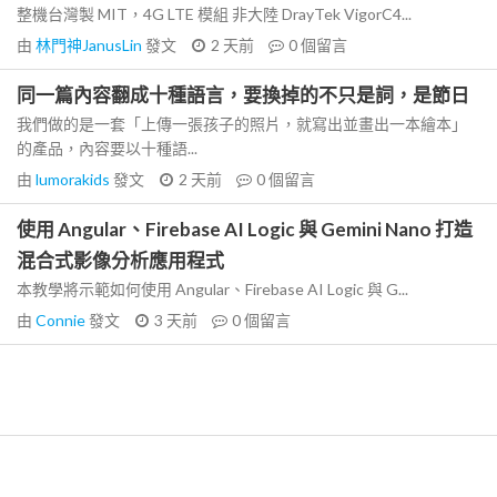
整機台灣製 MIT，4G LTE 模組 非大陸 DrayTek VigorC4...
由
林門神JanusLin
發文
2 天前
0
個留言
同一篇內容翻成十種語言，要換掉的不只是詞，是節日
我們做的是一套「上傳一張孩子的照片，就寫出並畫出一本繪本」
的產品，內容要以十種語...
由
lumorakids
發文
2 天前
0
個留言
使用 Angular、Firebase AI Logic 與 Gemini Nano 打造
混合式影像分析應用程式
本教學將示範如何使用 Angular、Firebase AI Logic 與 G...
由
Connie
發文
3 天前
0
個留言